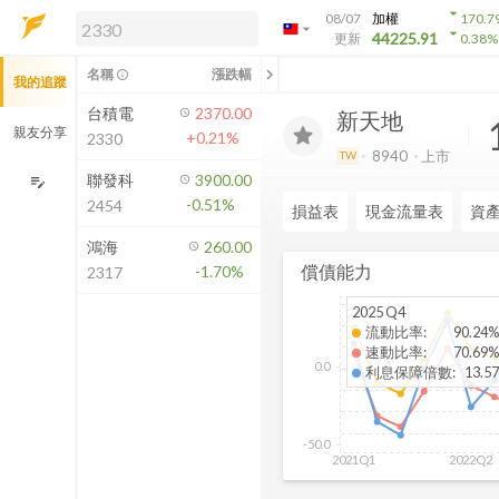
arrow_drop_down
08/07
加權
170.7
arrow_drop_down
arrow_drop_down
解鎖即時行情及進階功能
44225.91
更新
0.38
%
「綁定合作券商帳戶」或「訂閱任一
chevron_left
名稱
漲跌幅
info_outline
我的追蹤
方案」，即可解鎖以下功能：
即時行情
台積電
2370.00
新天地
即時市況與排行
親友分享
+0.21%
2330
到價通知
8940
上市
TW
成交金額熱力圖
聯發科
3900.00
edit_note
-0.51%
2454
前往方案訂閱
損益表
現金流量表
資
如何綁定合作券商
鴻海
260.00
償債能力
-1.70%
2317
2025 Q4
流動比率
:
90.24%
速動比率
:
70.69%
0.0
利息保障倍數
:
13.57
-50.0
2021Q1
2022Q2