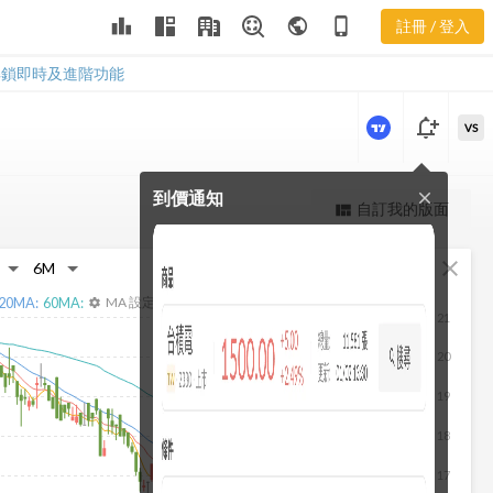
8940 償債能
leaderboard
public
phone_iphone
註冊 / 登入
力
8940 償債能力
解鎖即時及進階功能
notification_add
VS
到價通知
close
更強大的進階價量圖表
自訂我的版面
view_quilt
完整內容，僅限註冊會員使用
fullscreen
close
註冊/登入解鎖
20
MA:
60
MA:
MA 設定
settings
21
20
19
18
17