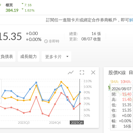
arrow_drop_down
9
櫃買
7.18
arrow_drop_down
384.19
1.83
%
訂閱任一進階卡片或綁定合作券商帳戶，即可
15.35
+0.00
總量:
16
張
+0.00%
更新:
08/07 收盤
非即時
產負債表
成長能力
arrow_drop_down
fullscreen
close
show_chart
股價K線
110%
5
MA:
10
MA:
100%
2026/08/07
90%
開
:
15.40
80%
高
:
15.40
70%
低
:
15.35
60%
收
:
15.35
漲
:
+0.00
50%
幅
:
+0.00%
2023Q3
2024Q4
2025Q4
量
:
16張