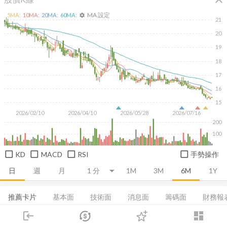
MA 設定
5
MA:
10
MA:
20
MA:
60
MA:
settings
21
20
19
18
17
16
15
2026/02/10
2026/04/10
2026/05/28
2026/07/16
200
100
KD
MACD
RSI
手勢操作
日
週
月
1M
3M
6M
1Y
推薦卡片
基本面
技術面
消息面
籌碼面
財務報
login
dashboard
損益表
資產負債表
現金流量表
EPS
成長能力
市場
追蹤
下單
交易
登入