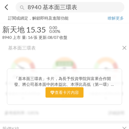
arrow_back_ios
search
新天地
15.35
0.00%
量:
16
張
訂閱或綁定，解鎖即時及進階功能
瞭解更多
新天地
15.35
0.00
0.00%
8940
上市
量:
16
張
更新:
08/07 收盤
close
基本面三環表
低於低標
1
9
1
9
1
9
3
分
1
分
9
分
價值環
股利環
營收環
「基本面三環表」卡片，為長予投資學院與富果合作開
分數越高代表投資價值越
分數越高代表股利報酬率
分數越高代表營收成長性
發。將公司基本面中的本益比、本淨比高低（第一環）、
高
越高
高
股利報酬率好壞（第二環）以及營收成長性（第三環），
查看卡片內容
分數越低代表投資價值越
分數越低代表股利報酬率
分數越低代表營收成長性
透過數據分析與統計處理，用三環的表達方式讓投資人可
低
越低
低
以一目了然。三環的總分越高代表投資潛力越高，可做為
投資人評估中長期投資個股的重要參考指標。
參考殖利率 :
0.81%
詳細說明
close
股價K線