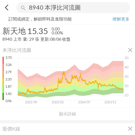
arrow_back_ios
search
新天地
15.35
0.00%
量:
29
張
訂閱或綁定，解鎖即時及進階功能
瞭解更多
新天地
15.35
0.00
0.00%
8940
上市
量:
29
張
更新:
08/06 收盤
close
本淨比河流圖
3.70
50
3.24
40
2.79
30
2.33
20
1.87
1.42
10
0.96
2021/09
2023/02
2024/07
2025/11
顯示詳細
close
股價K線