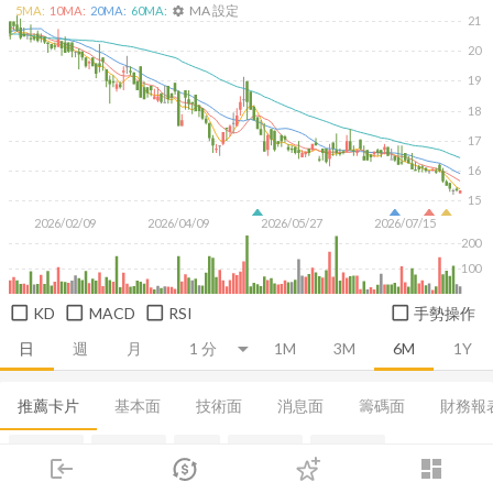
MA 設定
5
MA:
10
MA:
20
MA:
60
MA:
settings
21
20
19
18
17
16
15
2026/02/09
2026/04/09
2026/05/27
2026/07/15
200
100
KD
MACD
RSI
手勢操作
日
週
月
1M
3M
6M
1Y
推薦卡片
基本面
技術面
消息面
籌碼面
財務報
集保分布
董監持股
營收
股利政策
成長能力
login
dashboard
市場
追蹤
下單
交易
登入