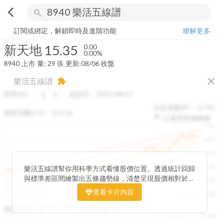
arrow_back_ios
search
新天地
15.35
0.00%
量:
29
張
訂閱或綁定，解鎖即時及進階功能
瞭解更多
新天地
15.35
0.00
0.00%
8940
上市
量:
29
張
更新:
08/06 收盤
close
樂活五線譜
extension
區間(年)
起始日：
2025/08/07
決定係數(R²)：
0.792
變異係數(CV)：
3.07
%
以還原股價繪製
1500
1400
1300
1200
樂活五線譜幫你用科學方式看懂股價位置。透過統計回歸
與標準差區間繪製出五條趨勢線，清楚呈現股價相對於長
1100
期均衡區間的位置。當股價落在上方紅色區間，代表股價
查看卡片內容
1000
已偏離長期平均、短線可能過熱；反之，若接近下方綠色
2025/08
2025/09
2025/09
2025/10
區間，則可能出現被低估的買進機會。五線譜不只是技術
收盤距離上限:
10.17
%
收盤距離下限:
38.09
%
1500
分析，更是幫助你掌握「合理價帶」與「長期趨勢」的工