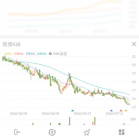
1400
具，讓投資判斷更有依據、更有信心。
1300
1200
1100
1000
900
2025/08
2025/09
2025/10
close
股價K線
MA 設定
5
MA:
10
MA:
20
MA:
60
MA:
settings
21
20
19
18
17
16
15
2026/02/09
2026/04/09
2026/05/27
2026/07/15
200
100
login
dashboard
市場
追蹤
下單
交易
登入
KD
MACD
RSI
手勢操作