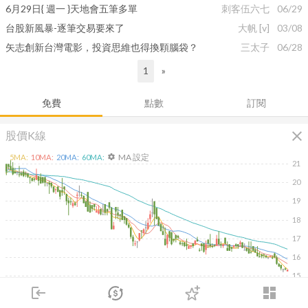
6月29日{ 週一 }天地會五筆多單
刺客伍六七
06/29
台股新風暴-逐筆交易要來了
大帆
[v]
03/08
矢志創新台灣電影，投資思維也得換顆腦袋？
三太子
06/28
1
»
免費
點數
訂閱
close
股價K線
MA 設定
5
MA:
10
MA:
20
MA:
60
MA:
settings
21
20
19
18
17
16
15
login
dashboard
2026/02/09
2026/04/09
2026/05/27
2026/07/15
200
市場
追蹤
下單
交易
登入