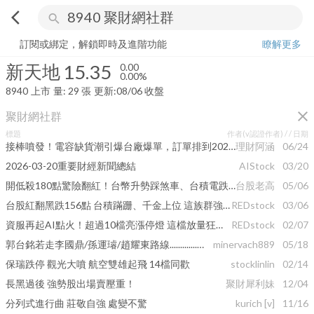
arrow_back_ios
search
新天地
15.35
0.00%
量:
29
張
訂閱或綁定，解鎖即時及進階功能
瞭解更多
新天地
15.35
0.00
0.00%
8940
上市
量:
29
張
更新:
08/06 收盤
close
聚財網社群
標題
作者(v認證作者) /
/ 日期
接棒噴發！電容缺貨潮引爆台廠爆單，訂單排到2027！法人狂吃貨的「短線黑馬」噴出
理財阿涵
06/24
2026-03-20重要財經新聞總結
AIStock
03/20
開低殺180點驚險翻紅！台幣升勢踩煞車、台積電跌幅收斂撐場
台股老高
05/06
台股紅翻黑跌156點 台積蹣跚、千金上位 這族群強勢回歸
REDstock
03/06
資服再起AI點火！超過10檔亮漲停燈 這檔放量狂飆近6成
REDstock
02/07
郭台銘若走李國鼎/孫運璿/趙耀東路線.............或許是台股不知的利多！
minervach889
05/18
保瑞跌停 觀光大噴 航空雙雄起飛 14檔同歡
stocklinlin
02/14
長黑過後 強勢股出場賣壓重！
聚財犀利妹
12/04
分列式進行曲 莊敬自強 處變不驚
kurich
[v]
11/16