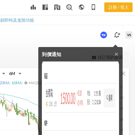
8940 股利政
leaderboard
public
phone_iphone
註冊 / 登入
策
8940 股利政策
解鎖即時及進階功能
notification_add
VS
到價通知
close
更強大的進階價量圖表
自訂我的版面
view_quilt
完整內容，僅限註冊會員使用
fullscreen
close
註冊/登入解鎖
20
MA:
60
MA:
MA 設定
settings
21
20
19
18
17