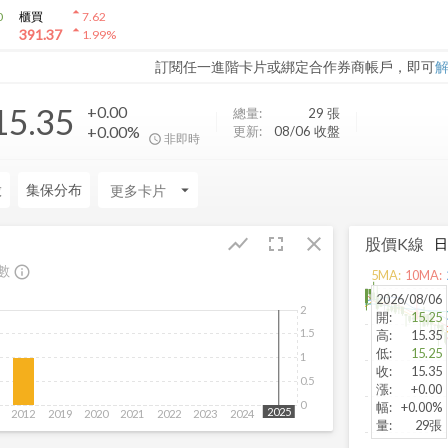
arrow_drop_up
0
櫃買
7.62
arrow_drop_up
391.37
1.99
%
訂閱任一進階卡片或綁定合作券商帳戶，即可
15.35
+0.00
總量:
29
張
+0.00%
更新:
08/06 收盤
非即時
股
集保分布
arrow_drop_down
fullscreen
close
show_chart
股價K線
數
info_outline
5
MA:
10
MA:
2026/08/06
2
開
:
15.25
1.5
高
:
15.35
低
:
15.25
1
收
:
15.35
0.5
漲
:
+0.00
0
幅
:
+0.00%
2025
2012
2019
2020
2021
2022
2023
2024
2025
量
:
29張