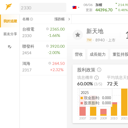
arrow_drop_down
08/06
加權
214.9
arrow_drop_down
arrow_drop_down
解鎖即時行情及進階功能
44396.70
更新
0.48
%
「綁定合作券商帳戶」或「訂閱任一
chevron_left
名稱
漲跌幅
info_outline
我的追蹤
方案」，即可解鎖以下功能：
即時行情
台積電
2365.00
新天地
即時市況與排行
親友分享
-1.66%
2330
到價通知
8940
上市
TW
成交金額熱力圖
聯發科
3920.00
edit_note
-2.00%
2454
前往方案訂閱
營收
成長能力
董監持
如何綁定合作券商
鴻海
264.50
股利政策
+2.32%
info_outline
2317
填息機率
平均填息天
info_outline
60.00%
72
天
(
3
/
5
)
2025
現金股利
:
0.000
股票股利
:
0.000
2007
2008
2009
2010
2011