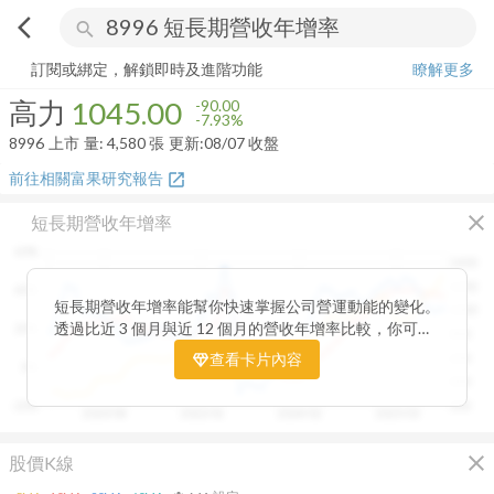
arrow_back_ios
search
高力
1045.00
-7.93%
量:
4,580
張
訂閱或綁定，解鎖即時及進階功能
瞭解更多
高力
1045.00
-90.00
-7.93%
8996
上市
量:
4,580
張
更新:
08/07 收盤
前往相關富果研究報告
open_in_new
close
短長期營收年增率
60%
1400
1200
40%
短長期營收年增率能幫你快速掌握公司營運動能的變化。
1000
透過比近 3 個月與近 12 個月的營收年增率比較，你可以
20%
800
一眼看出短期成長是否延續長期趨勢。當短期營收增速開
查看卡片內容
600
0%
始超越長期平均，往往代表公司業績正加速向上；反之，
400
若短期成長放緩，則可能意味動能趨緩。搭配股價走勢觀
-20%
200
2020/08
2022/01
2024/02
2025/03
察，這張卡片能幫助你判斷基本面與市場反應是否一致，
提前捕捉成長反轉的關鍵訊號。
close
股價K線