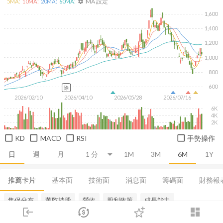
MA 設定
5
MA:
10
MA:
20
MA:
60
MA:
settings
1,600
1,400
1,200
1,000
800
600
除
2026/02/10
2026/04/10
2026/05/28
2026/07/16
6K
4K
2K
KD
MACD
RSI
手勢操作
日
週
月
1M
3M
6M
1Y
推薦卡片
基本面
技術面
消息面
籌碼面
財務報
集保分布
董監持股
營收
股利政策
成長能力
login
dashboard
市場
追蹤
下單
交易
登入