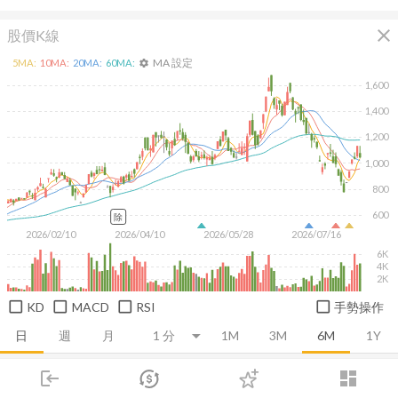
close
股價K線
MA 設定
5
MA:
10
MA:
20
MA:
60
MA:
settings
1,600
1,400
1,200
1,000
800
600
除
2026/02/10
2026/04/10
2026/05/28
2026/07/16
6K
4K
2K
KD
MACD
RSI
手勢操作
日
週
月
1M
3M
6M
1Y
login
dashboard
推薦卡片
基本面
技術面
消息面
籌碼面
財務報
市場
追蹤
下單
交易
登入