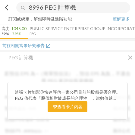
arrow_back_ios
search
訂閱或綁定，解鎖即時及進階功能
瞭解更多
高力
1045.00
PUBLIC SERVICE ENTERPRISE GROUP INCORPORA
8996
-7.93%
PEG
前往相關富果研究報告
open_in_new
close
PEG 計算機
若預估 EPS 為
-
（簡單預估法）
，
預估 EPS
為負，不適合
用 PEG 來評估投資價值
這張卡片能幫你快速評估一家公司目前的股價是否合理。
PEG :
N/A
顯示公式
PEG 值代表「股價相對於成長的合理性」，當數值越
低，通常表示股票價格尚未充分反映公司未來的獲利成長
查看卡片內容
預期本益比 :
N/A
顯示公式
潛力，具備投資吸引力。 卡片同時顯示預估 EPS、年增
率與本益比，幫助你從成長與估值兩個角度雙重判斷，找
預估EPS年增率 :
0.00
%
顯示公式
出真正被低估的潛力股，讓投資決策更有依據。
預估EPS
:
-
顯示公式
（簡單預估法）