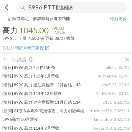
arrow_back_ios
search
高力
1045.00
-7.93%
量:
4,580
張
訂閱或綁定，解鎖即時及進階功能
瞭解更多
高力
1045.00
-90.00
-7.93%
8996
上市
量:
4,580
張
更新:
08/07 收盤
前往相關富果研究報告
open_in_new
close
PTT批踢踢
info_outline
[情報] 8996 高力 4月自結EPS
alinec
05/27
[情報] 8996 高力 115年1月營收
autherlike
02/08
[情報] 8996 高力 達注意標準 12月自結 1.43
ericf129
02/03
[情報] 8996 高力 114年12月營收
ALIENKUO
01/08
[情報] 8996 高力 達注意標準 11月自結 1.14
q1a1
2025/12
[新聞] AI液冷與燃料電池強攻，高力明後年續看增
truelove356
2025/11
8996高力 10月營收
kingsafee
2025/11
[情報] 8996 高力 114年9月營收
Focus788
2025/10