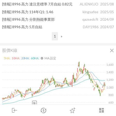
[情報] 8996 高力 達注意標準 7月自結 0.82元
ALIENKUO
2025/08
[情報] 8996 高力 114年Q1: 1.46
kingsafee
2025/05
[情報] 8996 高力 分割熱能事業部
qazsedcft
2024/09
[情報] 8996 高力 5月自結
DAY1986
2024/07
1
»
close
股價K線
MA 設定
5
MA:
10
MA:
20
MA:
60
MA:
settings
1,600
1,400
1,200
1,000
800
600
除
2026/02/10
2026/04/10
2026/05/28
2026/07/16
login
dashboard
市場
追蹤
下單
交易
登入
6K