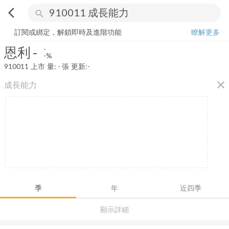
arrow_back_ios
search
恩利
-
-%
量:
-
張
訂閱或綁定，解鎖即時及進階功能
瞭解更多
恩利
-
-
-%
910011
上市
量:
-
張
更新:
-
close
成長能力
季
年
近四季
顯示詳細