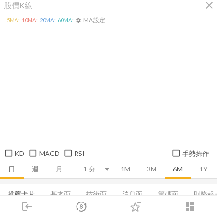
close
股價K線
MA 設定
5
MA:
10
MA:
20
MA:
60
MA:
settings
KD
MACD
RSI
手勢操作
日
週
月
1M
3M
6M
1Y
推薦卡片
基本面
技術面
消息面
籌碼面
財務報
login
dashboard
董監持股
市場
基本資料
追蹤
EPS
利潤比率
下單
償債能力
交易
登入