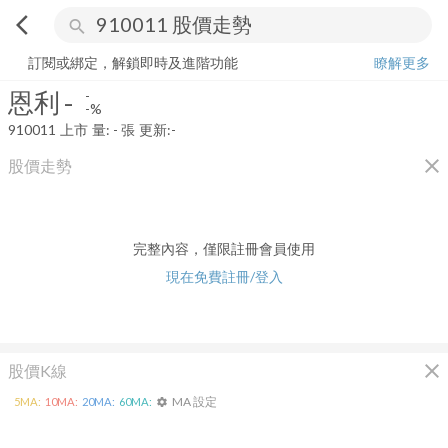
arrow_back_ios
search
恩利
-
-%
量:
-
張
訂閱或綁定，解鎖即時及進階功能
瞭解更多
恩利
-
-
-%
910011
上市
量:
-
張
更新:
-
close
股價走勢
完整內容，僅限註冊會員使用
現在免費註冊/登入
close
股價K線
MA 設定
5
MA:
10
MA:
20
MA:
60
MA:
settings