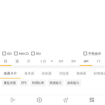
KD
MACD
RSI
手勢操作
日
週
月
1M
3M
6M
1Y
推薦卡片
基本面
技術面
消息面
籌碼面
財務報
董監持股
EPS
利潤比率
償債能力
成長能力
login
dashboard
市場
追蹤
下單
交易
登入