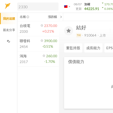
arrow_drop_down
08/07
加權
170.7
arrow_drop_down
arrow_drop_down
解鎖即時行情及進階功能
44225.91
更新
0.38
%
「綁定合作券商帳戶」或「訂閱任一
chevron_left
名稱
漲跌幅
info_outline
我的追蹤
方案」，即可解鎖以下功能：
即時行情
台積電
2370.00
結好
即時市況與排行
親友分享
+0.21%
2330
到價通知
910064
上市
TW
成交金額熱力圖
聯發科
3900.00
edit_note
-0.51%
2454
前往方案訂閱
董監持股
成長能力
EPS
如何綁定合作券商
鴻海
260.00
償債能力
-1.70%
2317