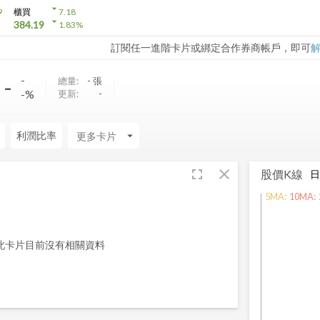
arrow_drop_down
9
櫃買
7.18
arrow_drop_down
384.19
1.83
%
訂閱任一進階卡片或綁定合作券商帳戶，即可
-
-
總量:
-
張
-%
更新:
-
利潤比率
arrow_drop_down
fullscreen
close
股價K線
5
MA:
10
MA:
此卡片目前沒有相關資料