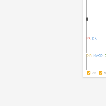
K9:
D9:
DIF:
MACD:
KD