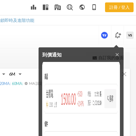
910064 償債
leaderboard
public
phone_iphone
註冊 / 登入
能力
910064 償債能力
解鎖即時及進階功能
notification_add
VS
到價通知
close
更強大的進階價量圖表
自訂我的版面
view_quilt
完整內容，僅限註冊會員使用
fullscreen
close
註冊/登入解鎖
20
MA:
60
MA:
MA 設定
settings