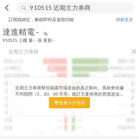
arrow_back_ios
search
達進精電
-
-%
量:
-
張
訂閱或綁定，解鎖即時及進階功能
瞭解更多
達進精電
-
-
-%
910515
上櫃
量:
-
張
更新:
-
close
近期主力券商
凱基-台北
摩根大通
9.6k
14.6k
台灣匯立
台灣摩根士丹利
7.8k
14.2k
新加坡商瑞銀
港商麥格理
4.1k
7k
美林
瑞士信貸
3.8k
4.3k
近期主力券商幫你揭露市場資金的真正動向。系統會依據
法銀巴黎
凱基
3.7k
4.1k
不同期間（5、20、60 天等）統計主要券商的買賣超金
元大
富邦
3.5k
3.2k
額，讓你一眼看出哪些券商正在積極買進、哪些在出脫持
查看卡片內容
永豐金
美商高盛
3.4k
2.4k
股。透過觀察主力券商的佈局變化，你能判斷資金是否正
在悄悄進場或撤出，提前洞察市場趨勢。這張卡片特別適
元富-城東
統一-內湖
1.7k
1.5k
合想追蹤主力動向、掌握短線資金流向的投資人，幫你看
元富
國泰
1.1k
1.2k
見一般投資者看不見的關鍵訊號。
宏遠
花旗環球
1.1k
1.1k
10k
5k
0
0
5k
10k