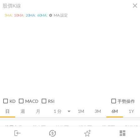
close
股價K線
MA 設定
5
MA:
10
MA:
20
MA:
60
MA:
settings
KD
MACD
RSI
手勢操作
日
週
月
1M
3M
6M
1Y
推薦卡片
基本面
技術面
消息面
籌碼面
財務報
login
dashboard
市場
追蹤
下單
交易
登入