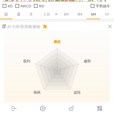
KD
MACD
RSI
手勢操作
日
週
月
1M
3M
6M
1Y
close
AI 分析與策略健檢
extension
價值
股利
趨勢
籌碼
波段
長線價值
趨勢動能
波段訊號
存股收息
login
dashboard
市場
追蹤
下單
交易
登入