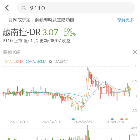
arrow_back_ios
search
越南控-DR
3.07
-1.92%
量:
1
張
訂閱或綁定，解鎖即時及進階功能
瞭解更多
越南控-DR
3.07
-0.06
-1.92%
9110
上市
量:
1
張
更新:
08/07 收盤
close
股價K線
MA 設定
5
MA:
10
MA:
20
MA:
60
MA:
settings
4
3.5
3
2.5
2026/02/10
2026/04/10
2026/05/28
2026/07/16
400
200