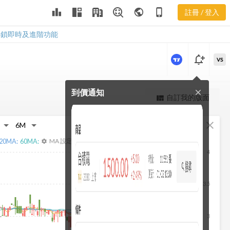
9110 營業費
leaderboard
public
phone_iphone
註冊 / 登入
用
9110 營業費用
解鎖即時及進階功能
notification_add
VS
到價通知
close
更強大的進階價量圖表
自訂我的版面
view_quilt
完整內容，僅限註冊會員使用
fullscreen
close
註冊/登入解鎖
20
MA:
60
MA:
MA 設定
settings
4
3.5
3