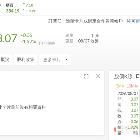
arrow_drop_down
9
櫃買
7.18
arrow_drop_down
384.19
1.83
%
訂閱任一進階卡片或綁定合作券商帳戶，即可
3.07
-0.06
總量:
1
張
-1.92%
更新:
08/07 收盤
非即時
本概況
股利政策
arrow_drop_down
fullscreen
close
股價K線
5
MA:
10
MA:
2026/08/07
開
:
3.07
高
:
3.07
此卡片目前沒有相關資料
低
:
3.07
收
:
3.07
跌
:
-0.06
幅
:
-1.92%
量
:
1張