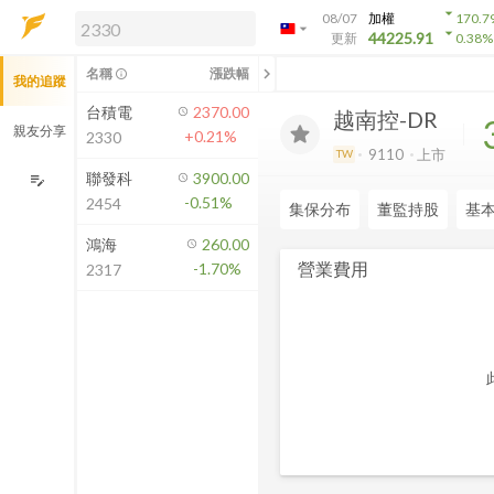
arrow_drop_down
08/07
加權
170.7
arrow_drop_down
arrow_drop_down
解鎖即時行情及進階功能
44225.91
更新
0.38
%
「綁定合作券商帳戶」或「訂閱任一
chevron_left
名稱
漲跌幅
info_outline
我的追蹤
方案」，即可解鎖以下功能：
即時行情
台積電
2370.00
越南控-DR
即時市況與排行
親友分享
+0.21%
2330
到價通知
9110
上市
TW
成交金額熱力圖
聯發科
3900.00
edit_note
-0.51%
2454
前往方案訂閱
集保分布
董監持股
基
如何綁定合作券商
鴻海
260.00
營業費用
-1.70%
2317