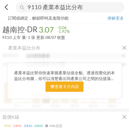
arrow_back_ios
search
越南控-DR
3.07
-1.92%
量:
1
張
訂閱或綁定，解鎖即時及進階功能
瞭解更多
越南控-DR
3.07
-0.06
-1.92%
9110
上市
量:
1
張
更新:
08/07 收盤
close
產業本益比分布
產業類別
分類項目
產業本益比幫你快速掌握產業估值全貌。透過視覺化的本
40
益比分布圖，你可以清楚看出同產業公司之間的估值落
30
差，了解哪些股票相對被低估、哪些可能已偏貴。從中位
查看卡片內容
20
數、本益比範圍到個別公司位置，卡片讓你一眼辨識產業
整體的合理價帶。無論你想評估一家公司是否具吸引力，
10
中位數
或是找出估值落後的潛力股，這張卡片都能幫你用數據看
19.87
0
0~5
10~15
20~25
30~35
40~45
50以上
見機會，做出更精準的投資判斷。
close
股價K線
MA 設定
5
MA:
10
MA:
20
MA:
60
MA:
settings