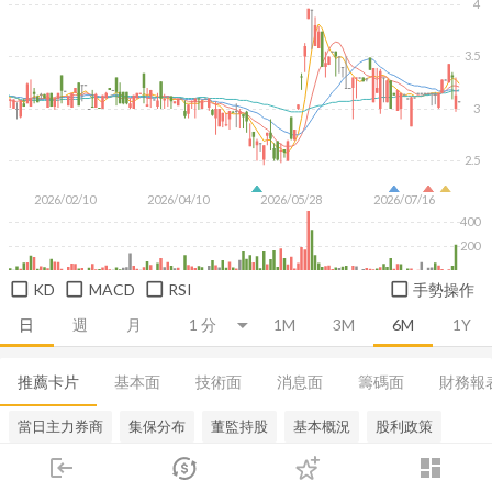
4
3.5
3
2.5
2026/02/10
2026/04/10
2026/05/28
2026/07/16
400
200
KD
MACD
RSI
手勢操作
日
週
月
1M
3M
6M
1Y
推薦卡片
基本面
技術面
消息面
籌碼面
財務報
當日主力券商
集保分布
董監持股
基本概況
股利政策
login
dashboard
市場
追蹤
下單
交易
登入