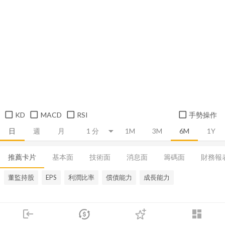
KD
MACD
RSI
手勢操作
日
週
月
1M
3M
6M
1Y
推薦卡片
基本面
技術面
消息面
籌碼面
財務報
董監持股
EPS
利潤比率
償債能力
成長能力
login
dashboard
市場
追蹤
下單
交易
登入