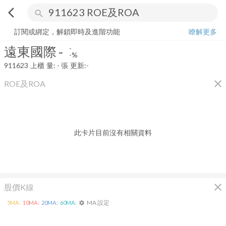
arrow_back_ios
search
遠東國際
-
-%
量:
-
張
訂閱或綁定，解鎖即時及進階功能
瞭解更多
遠東國際
-
-
-%
911623
上櫃
量:
-
張
更新:
-
close
ROE及ROA
此卡片目前沒有相關資料
close
股價K線
MA 設定
5
MA:
10
MA:
20
MA:
60
MA:
settings