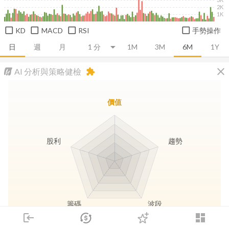
2K
1K
KD
MACD
RSI
手勢操作
日
週
月
1M
3M
6M
1Y
close
AI 分析與策略健檢
extension
價值
股利
趨勢
籌碼
波段
login
dashboard
市場
追蹤
下單
交易
登入