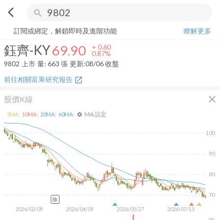
arrow_back_ios
search
鈺齊-KY
69.90
+
0.87%
量:
663
張
訂閱或綁定，解鎖即時及進階功能
瞭解更多
鈺齊-KY
69.90
+
0.60
0.87%
9802
上市
量:
663
張
更新:
08/06 收盤
前往相關富果研究報告
open_in_new
close
股價K線
MA 設定
5
MA:
10
MA:
20
MA:
60
MA:
settings
100
90
80
70
除
2026/02/09
2026/04/09
2026/05/27
2026/07/15
3K