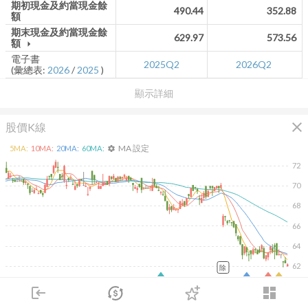
期初現金及約當現金餘
490.44
352.88
額
期末現金及約當現金餘
629.97
573.56
額
arrow_drop_down
電子書
2025Q2
2026Q2
(彙總表:
2026
/
2025
)
顯示詳細
close
股價K線
MA 設定
5
MA:
10
MA:
20
MA:
60
MA:
settings
72
70
68
66
64
62
除
2026/02/09
2026/04/09
2026/05/27
2026/07/15
login
dashboard
300
市場
追蹤
下單
交易
登入
200