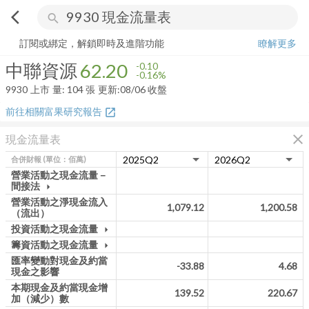
arrow_back_ios
search
中聯資源
62.20
-0.16%
量:
104
張
訂閱或綁定，解鎖即時及進階功能
瞭解更多
中聯資源
62.20
-0.10
-0.16%
9930
上市
量:
104
張
更新:
08/06 收盤
前往相關富果研究報告
open_in_new
close
現金流量表
合併財報
(單位：佰萬)
營業活動之現金流量－
間接法
arrow_drop_down
營業活動之淨現金流入
1,079.12
1,200.58
（流出）
投資活動之現金流量
arrow_drop_down
籌資活動之現金流量
arrow_drop_down
匯率變動對現金及約當
-33.88
4.68
現金之影響
本期現金及約當現金增
139.52
220.67
加（減少）數