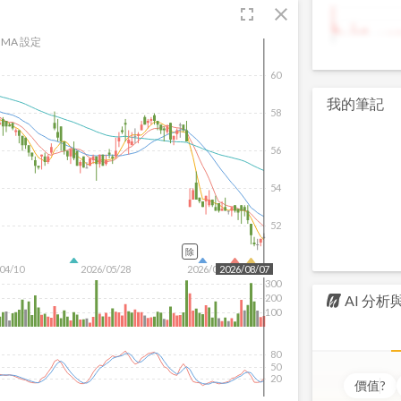
fullscreen
close
9
MA 設定
60
我的筆記
58
56
54
52
除
04/10
2026/05/28
2026/07/16
2026/08/07
300
AI 分
200
100
80
50
20
價值
?