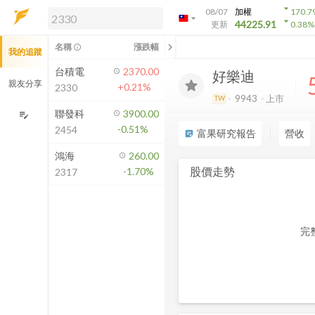
arrow_drop_down
08/07
加權
170.7
arrow_drop_down
arrow_drop_down
解鎖即時行情及進階功能
44225.91
更新
0.38
%
「綁定合作券商帳戶」或「訂閱任一
chevron_left
名稱
漲跌幅
info_outline
我的追蹤
方案」，即可解鎖以下功能：
即時行情
台積電
2370.00
好樂迪
即時市況與排行
親友分享
+0.21%
2330
到價通知
9943
上市
TW
成交金額熱力圖
聯發科
3900.00
edit_note
-0.51%
2454
前往方案訂閱
富果研究報告
營收
sticky_note_2
如何綁定合作券商
鴻海
260.00
股價走勢
-1.70%
2317
完