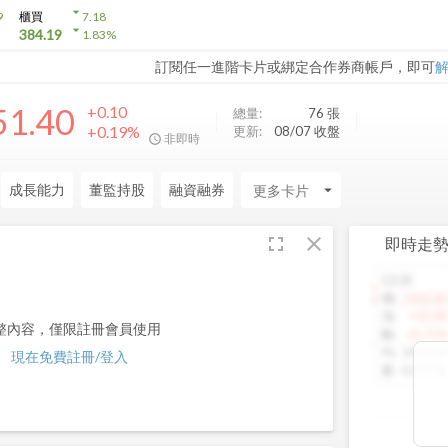
arrow_drop_down
9
櫃買
7.18
arrow_drop_down
384.19
1.83
%
訂閱任一進階卡片或綁定合作券商帳戶，即可
51.40
+0.10
總量:
76
張
+0.19%
更新:
08/07 收盤
非即時
成長能力
董監持股
融資融券
arrow_drop_down
fullscreen
close
即時走
13:30
1460.00
價
:
1425.00
漲
:
+10.00
整內容，僅限註冊會員使用
幅
:
+0.71%
均
:
1442.64
現在免費註冊/登入
量
:
5,013 張