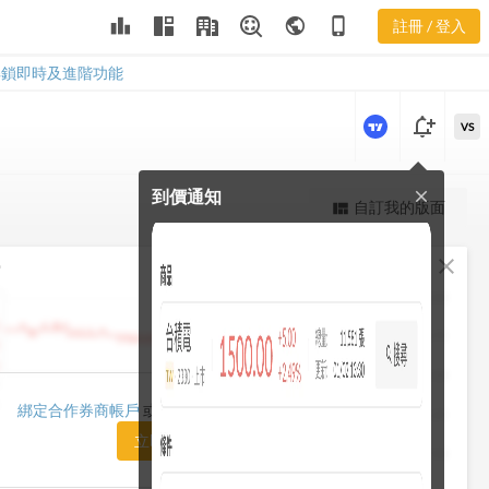
leaderboard
public
phone_iphone
註冊 / 登入
9943
9943
解鎖即時及進階功能
notification_add
VS
到價通知
close
更強大的進階價量圖表
自訂我的版面
view_quilt
完整內容，僅限註冊會員使用
fullscreen
close
勢
註冊/登入解鎖
1482.50
1448.75
1415.00
1420.00
綁定合作券商帳戶
或「訂閱任一方案」即可解鎖
1381.25
立即前往訂閱
1347.50