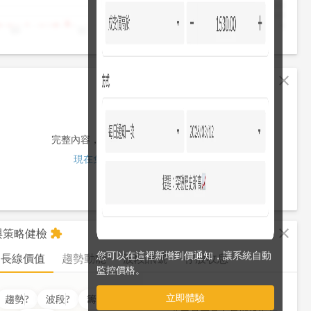
4,000
2,000
0
10
11
12
13
13:30
fullscreen
close
完整內容，僅限註冊會員使用
現在免費註冊/登入
fullscreen
close
析與策略健檢
extension
您可以在這裡新增到價通知，讓系統自動
長線價值
趨勢動能
波段訊號
存股收息
監控價格。
立即體驗
價值
??
分
趨勢
?
波段
?
籌碼
?