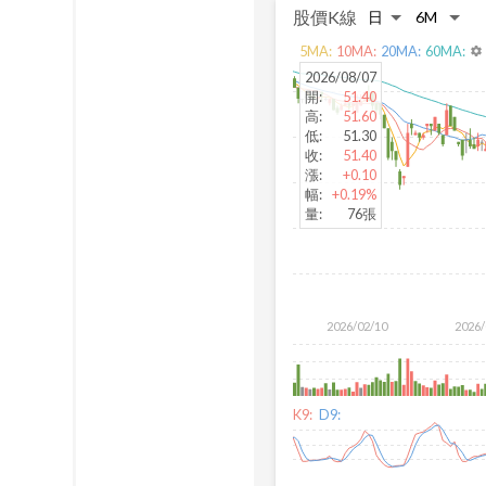
股價K線
5
MA:
10
MA:
20
MA:
60
MA:
settings
2026/08/07
開
:
51.40
高
:
51.60
低
:
51.30
收
:
51.40
漲
:
+0.10
幅
:
+0.19%
量
:
76張
2026/02/10
2026/
K9:
D9: