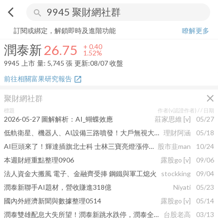
arrow_back_ios
search
潤泰新
26.75
+
1.52%
量:
5,745
張
訂閱或綁定，解鎖即時及進階功能
瞭解更多
潤泰新
26.75
+
0.40
1.52%
9945
上市
量:
5,745
張
更新:
08/07 收盤
前往相關富果研究報告
open_in_new
close
聚財網社群
標題
作者(v認證作者) /
/ 日期
2026-05-27 圖解解析：AI_蝴蝶效應
莊家思維
[v]
05/27
低軌衛星、機器人、AI設備三路噴發！大戶無視大盤重挫，偷偷卡位這幾檔…
理財阿涵
05/18
AI巨頭來了！輝達插旗北士科 士林三寶亮燈漲停開趴
股市韭man
10/24
本週財經重點整理0906
露股go
[v]
09/06
法人資金大搬風 電子、金融齊受捧 鋼鐵與軍工熄火
stockking
09/04
潤泰新聯手AI題材，營收賺進318億
Niyati
05/23
國內外經濟新聞與數據整理0514
露股go
[v]
05/14
潤泰雙雄配息大失所望！潤泰新跳水跌停，潤泰全狂瀉逾7%
台股老高
03/13