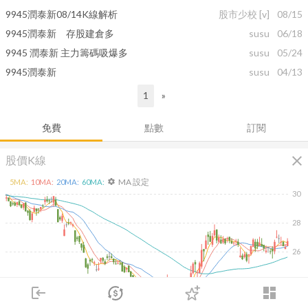
9945潤泰新08/14K線解析
股市少校
[v]
08/15
9945潤泰新 存股建倉多
susu
06/18
9945 潤泰新 主力籌碼吸爆多
susu
05/24
9945潤泰新
susu
04/13
1
»
免費
點數
訂閱
close
股價K線
MA 設定
5
MA:
10
MA:
20
MA:
60
MA:
settings
30
28
26
24
login
dashboard
除
市場
追蹤
下單
交易
登入