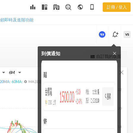
9946 董監持
leaderboard
public
phone_iphone
註冊 / 登入
股
9946 董監持股
解鎖即時及進階功能
notification_add
VS
到價通知
close
更強大的進階價量圖表
自訂我的版面
view_quilt
完整內容，僅限註冊會員使用
fullscreen
close
註冊/登入解鎖
20
MA:
60
MA:
MA 設定
settings
22
20
18