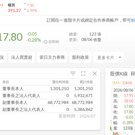
arrow_drop_up
94
櫃買
7.62
arrow_drop_up
391.37
1.99
%
訂閱任一進階卡片或綁定合作券商帳戶，即可
17.80
-0.05
總量:
123
張
-0.28%
更新:
08/06 收盤
非即時
況
法人買賣超
當日主力券商
股利政策
arrow_drop_down
fullscreen
close
filter_list
股價K線
身份
選任時持股
累計持股
持股比例
關係人持股
5
MA:
10
MA:
董事長本人
1,301,250
1,301,250
0.40%
0
2026/08/06
董事長之法人代表人
0
5,932,671
1.82%
1,301,250
開
:
17.95
高
:
18.00
副董事長本人
68,772,984
68,772,984
21.06%
0
低
:
17.80
副董事長之法人代表人
0
5,386,862
1.65%
1,426,100
收
:
17.80
更新時間：2026/07
跌
:
-0.05
幅
:
-0.28%
量
:
123張