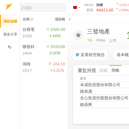
arrow_drop_up
08/05
加權
1250.
arrow_drop_down
arrow_drop_up
解鎖即時行情及進階功能
44611.60
更新
2.88
%
「綁定合作券商帳戶」或「訂閱任一
chevron_left
名稱
漲跌幅
info_outline
我的追蹤
方案」，即可解鎖以下功能：
即時行情
台積電
2365.00
三發地產
即時市況與排行
親友分享
-1.66%
2330
到價通知
9946
上市
TW
成交金額熱力圖
聯發科
3920.00
edit_note
-2.00%
2454
前往方案訂閱
富果研究報告
基本概
sticky_note_2
如何綁定合作券商
鴻海
264.50
董監持股
詳細
簡略
+2.32%
2317
姓名
卓成投資股份有限公司
鍾鼎晟
全心投資控股股份有限公司
鍾鼎興