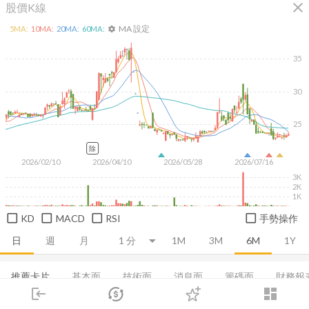
close
股價K線
MA 設定
5
MA:
10
MA:
20
MA:
60
MA:
settings
35
30
25
除
2026/02/10
2026/04/10
2026/05/28
2026/07/16
3K
2K
1K
KD
MACD
RSI
手勢操作
日
週
月
1M
3M
6M
1Y
推薦卡片
基本面
技術面
消息面
籌碼面
財務報
login
dashboard
融資融券
市場
董監持股
追蹤
基本概況
下單
基本資料
交易
股利政策
登入