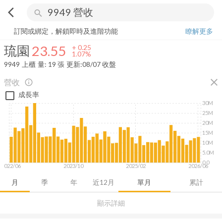
arrow_back_ios
search
琉園
23.55
+
1.07%
量:
19
張
訂閱或綁定，解鎖即時及進階功能
瞭解更多
琉園
23.55
+
0.25
1.07%
9949
上櫃
量:
19
張
更新:
08/07 收盤
close
營收
info_outline
成長率
30M
25M
20M
15M
10M
5.0M
0.0
2022/06
2023/10
2025/02
2026/06
月
季
年
近12月
單月
累計
顯示詳細