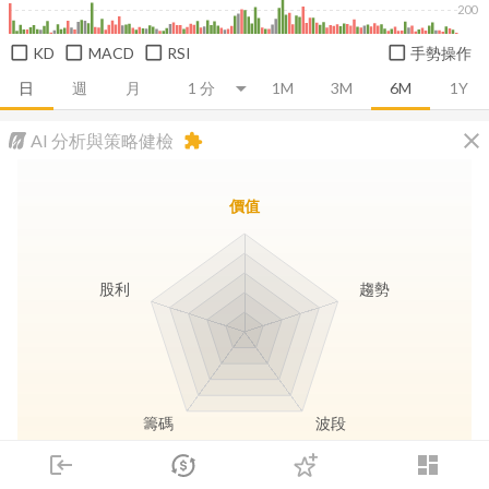
200
KD
MACD
RSI
手勢操作
日
週
月
1M
3M
6M
1Y
close
AI 分析與策略健檢
extension
價值
股利
趨勢
籌碼
波段
login
dashboard
市場
追蹤
下單
交易
登入
長線價值
趨勢動能
波段訊號
存股收息