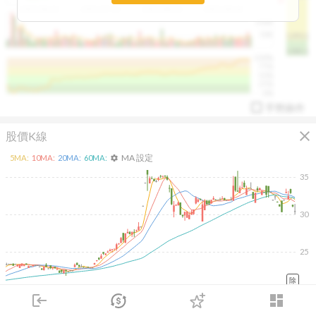
2025/04/23
2025/07/16
2025/08/20
2025/09/24
100K
50K
1393.1
1381.1
%
100%
%
75%
%
50%
%
25%
%
0%
手勢操作
close
股價K線
MA 設定
5
MA:
10
MA:
20
MA:
60
MA:
settings
35
30
arrow_drop_up
PL 指標:
94.88
%
25
除
2026/02/10
2026/04/10
2026/05/28
2026/07/16
login
dashboard
3K
市場
追蹤
下單
交易
登入