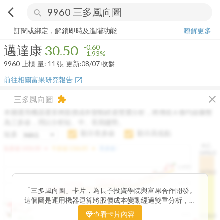
arrow_back_ios
search
邁達康
30.50
-1.93%
量:
11
張
訂閱或綁定，解鎖即時及進階功能
瞭解更多
邁達康
30.50
-0.60
-1.93%
9960
上櫃
量:
11
張
更新:
08/07 收盤
前往相關富果研究報告
open_in_new
close
三多風向圖
extension
本圖運用機器運算將股價成本變動經過雙重分析，將傳統 6 條均線彙整
為三多線，用以分析短、中、長期趨勢。
顯示長多線
顯示高低點
短多
H.C.
arrow_drop_up
arrow_drop_up
短多線:
1426.00
中多線:
1366.85
長多線:
-
1496.0
1,400
1474.0
1195.22
1185.26
1,200
1155.38
1100.60
「三多風向圖」卡片，為長予投資學院與富果合作開發。
1140.44
1130.48
1120.52
1060.76
1,000
這個圖是運用機器運算將股價成本變動經過雙重分析，把
899.40
傳統 6 條均線彙整為三多線，用以分析短、中、長期股價
查看卡片內容
800
1426.0
812.75
趨勢。