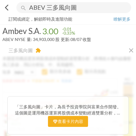
arrow_back_ios
search
Ambev S.A.
3.00
-0.33%
量:
34,903,000
股
訂閱或綁定，解鎖即時及進階功能
瞭解更多
Ambev S.A.
3.00
-0.01
-0.33%
ABEV
NYSE
量:
34,903,000
股
更新:
08/07 收盤
close
三多風向圖
extension
本圖運用機器運算將股價成本變動經過雙重分析，將傳統 6 條均線彙整
為三多線，用以分析短、中、長期趨勢。
顯示長多線
顯示高低點
短多
H.C.
arrow_drop_up
arrow_drop_up
短多線:
1426.00
中多線:
1366.85
長多線:
-
1496.0
1,400
1474.0
1195.22
1185.26
1,200
1155.38
1100.60
「三多風向圖」卡片，為長予投資學院與富果合作開發。
1140.44
1130.48
1120.52
1060.76
1,000
這個圖是運用機器運算將股價成本變動經過雙重分析，把
899.40
傳統 6 條均線彙整為三多線，用以分析短、中、長期股價
查看卡片內容
800
1426.0
812.75
趨勢。
2025/04/23
2025/07/16
2025/08/20
2025/09/24
100K