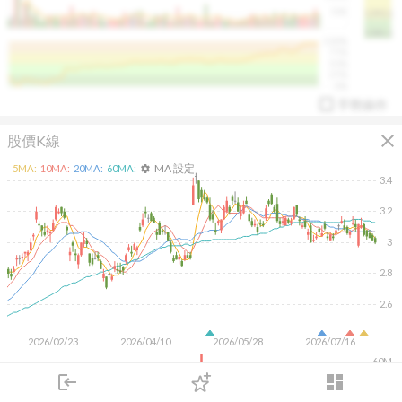
50K
1393.1
1381.1
%
100%
%
75%
%
50%
%
25%
%
0%
手勢操作
close
股價K線
MA 設定
5
MA:
10
MA:
20
MA:
60
MA:
settings
3.4
3.2
3
arrow_drop_up
PL 指標:
94.88
%
2.8
2.6
2026/02/23
2026/04/10
2026/05/28
2026/07/16
60M
40M
login
dashboard
20M
市場
追蹤
下單
交易
登入