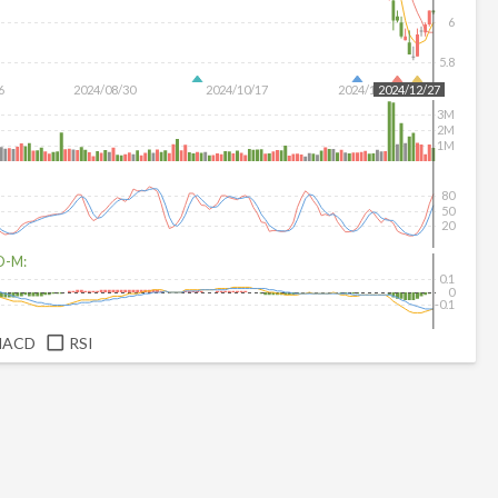
6
5.8
6
2024/08/30
2024/10/17
2024/12/04
2024/12/27
3M
2M
1M
80
50
20
D-M:
0.1
0
-0.1
MACD
RSI