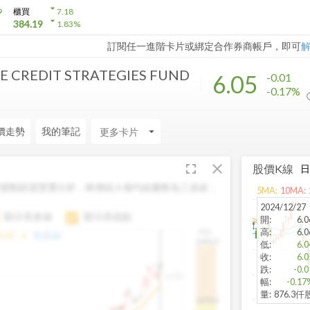
arrow_drop_down
9
櫃買
7.18
arrow_drop_down
384.19
1.83
%
訂閱任一進階卡片或綁定合作券商帳戶，即可
 CREDIT STRATEGIES FUND
6.05
-0.01
-0.17%
價走勢
我的筆記
arrow_drop_down
fullscreen
close
股價K線
變動經過雙重分析，將傳統 6 條均線彙整為三多線，
5
MA:
10
MA:
。
2024/12/27
顯示長多線
顯示高低點
開
:
6.0
高
:
6.0
H.C.
arrow_drop_up
6.85
長多線:
-
1496.0
低
:
6.0
收
:
6.0
跌
:
-0.0
1,400
幅
:
-0.17
量
:
876.3仟
1474.0