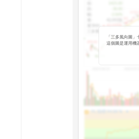
收
:
1425.00
跌
:
-30.00
1155.
幅
:
-2.06%
1100.60
量
:
42,092張
量5MA
:
▲ 43,010張
1060.76
三多量
:
-
「三多風向圖」
899.40
這個圖是運用機
傳統 6 條均線
趨勢。
812.75
2025/04/23
2025/07/
arrow_drop_up
100%
PL 指標:
94.88
%
75%
50%
25%