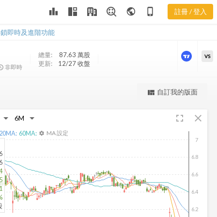
ACP 三多風向
leaderboard
public
phone_iphone
註冊 / 登入
圖
ACP 三多風向圖
解鎖即時及進階功能
總量:
87.63 萬
股
VS
更新:
12/27 收盤
非即時
更強大的進階價量圖表
自訂我的版面
view_quilt
完整內容，僅限註冊會員使用
fullscreen
close
註冊/登入解鎖
20
MA:
60
MA:
MA 設定
settings
7
6
6.8
6
4
6.6
5
1
6.4
%
股
6.2