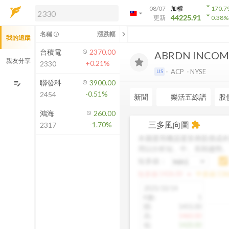
arrow_drop_down
08/07
加權
170.7
arrow_drop_down
arrow_drop_down
解鎖即時行情及進階功能
44225.91
更新
0.38
%
「綁定合作券商帳戶」或「訂閱任一
chevron_left
名稱
漲跌幅
info_outline
我的追蹤
方案」，即可解鎖以下功能：
即時行情
台積電
2370.00
ABRDN INCOME
即時市況與排行
親友分享
+0.21%
2330
到價通知
ACP
NYSE
US
成交金額熱力圖
聯發科
3900.00
edit_note
-0.51%
2454
前往方案訂閱
新聞
樂活五線譜
股
如何綁定合作券商
鴻海
260.00
三多風向圖
-1.70%
extension
2317
本圖運用機器運算將股價成本
用以分析短、中、長期趨勢
短多線：
arrow_drop_up
短多線:
1426.00
中多線:
136
2025/10/14
K數
:
1
開
:
1455.00
高
:
1460.00
低
:
1420.00