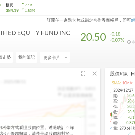
arrow_drop_down
9
櫃買
7.18
arrow_drop_down
384.19
1.83
%
訂閱任一進階卡片或綁定合作券商帳戶，即可
IFIED EQUITY FUND INC
20.50
-0.18
-0.87%
價走勢
我的筆記
arrow_drop_down
fullscreen
close
股價K線
：
2025/08/11
5
MA:
10
MA:
決定係數(R²)：
0.815
2024/12/27
以還原股價繪製
開
:
20.6
1500
高
:
20.6
低
:
20.3
1400
收
:
20.5
1300
跌
:
-0.1
幅
:
-0.87
1200
用科學方式看懂股價位置。透過統計回歸
量
:
273.6仟
製出五條趨勢線，清楚呈現股價相對於長
1100