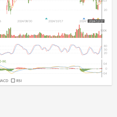
20.5
20
6
2024/08/30
2024/10/17
2024/12/04
2024/12/27
500K
80
50
20
D-M:
0.4
0
-0.4
MACD
RSI