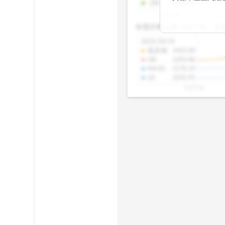
-2SD
:
1308.46
期均衡區間的位
2025/08
20
已偏離長期平均
收盤距離上限:
10.17
%
收
區間，則可能出
分析，更是幫助
2025/10/14
具，讓投資判斷
還原價
:
1425.00
UB
:
1293.46
MA20
:
1170.19
LB
:
1031.91
2025/08