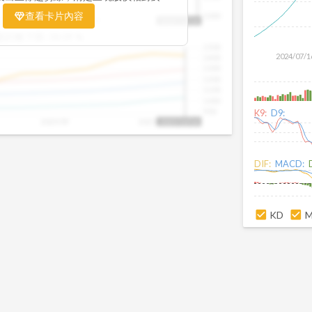
置。當股價落在上方紅色區間，代表股價
查看卡片內容
1000
25/09
2025/09
2025/10
2025/10/14
、短線可能過熱；反之，若接近下方綠色
盤距離下限:
38.09
%
現被低估的買進機會。五線譜不只是技術
1500
你掌握「合理價帶」與「長期趨勢」的工
2024/07/1
1400
更有依據、更有信心。
1300
1200
1100
1000
900
K9:
D9:
2025/09
2025/10
2025/10/14
DIF:
MACD:
KD