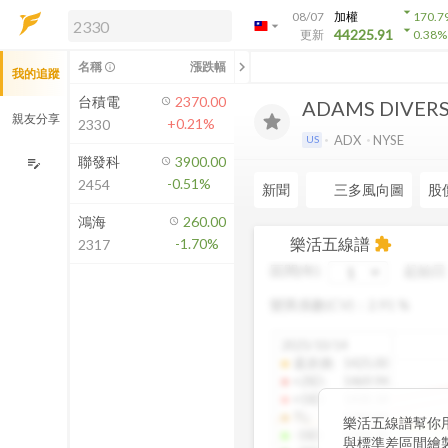
arrow_drop_down
08/07
加權
170.7
arrow_drop_down
arrow_drop_down
解鎖即時行情及進階功能
44225.91
更新
0.38
%
「綁定合作券商帳戶」或「訂閱任一
chevron_left
名稱
漲跌幅
info_outline
我的追蹤
方案」，即可解鎖以下功能：
即時行情
台積電
2370.00
ADAMS DIVERS
即時市況與排行
親友分享
+0.21%
2330
到價通知
ADX
NYSE
US
成交金額熱力圖
聯發科
3900.00
edit_note
-0.51%
2454
前往方案訂閱
新聞
三多風向圖
股
如何綁定合作券商
鴻海
260.00
樂活五線譜
-1.70%
extension
2317
區間(年)
起始日
變異係數(CV)：
2.91
%
2025/10/14
還原價
:
1425.00
+2SD
:
1469.94
+1SD
:
1430.18
TL
:
1389.94
樂活五線譜幫你
-1SD
:
1349.38
與標準差區間繪