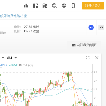
ADX 樂活五線
leaderboard
public
phone_iphone
註冊 / 登入
譜
ADX 樂活五線譜
解鎖即時及進階功能
總量:
27.36 萬
股
VS
更新:
12/27 收盤
非即時
更強大的進階價量圖表
自訂我的版面
view_quilt
完整內容，僅限註冊會員使用
fullscreen
close
註冊/登入解鎖
20
MA:
60
MA:
MA 設定
settings
22.5
1
5
22
1
0
21.5
8
%
21
股