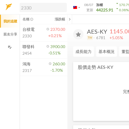
arrow_drop_down
08/07
加權
170.7
arrow_drop_down
arrow_drop_down
解鎖即時行情及進階功能
44225.91
更新
0.38
%
「綁定合作券商帳戶」或「訂閱任一
chevron_left
名稱
漲跌幅
info_outline
我的追蹤
方案」，即可解鎖以下功能：
即時行情
台積電
2370.00
1145.0
AES-KY
即時市況與排行
親友分享
+0.21%
2330
+5.05%
6781
TW
到價通知
成交金額熱力圖
聯發科
3900.00
edit_note
成長能力
基本概況
董
-0.51%
2454
前往方案訂閱
如何綁定合作券商
鴻海
260.00
股價走勢
AES-KY
-1.70%
2317
完