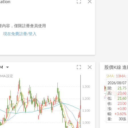
fullscreen
close
ation
整內容，僅限註冊會員使用
現在免費註冊/登入
fullscreen
close
股價K線
進
MA 設定
5
MA:
10
MA:
2026/08/07
1,300
開
:
21.75
高
:
23.60
低
:
21.60
1,200
收
:
23.00
漲
:
+0.80
1,100
幅
:
+3.60%
量
:
30張
1,000