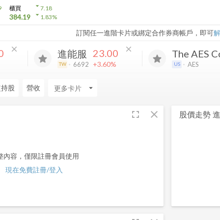
arrow_drop_down
9
櫃買
7.18
arrow_drop_down
384.19
1.83
%
訂閱任一進階卡片或綁定合作券商帳戶，即可
close
close
0
23.00
進能服
The AES Co
+3.60%
6692
AES
TW
US
監持股
營收
arrow_drop_down
fullscreen
close
股價走勢
整內容，僅限註冊會員使用
現在免費註冊/登入