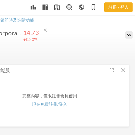
leaderboard
public
phone_iphone
註冊 / 登入
AES 股價走勢
AES 股價走勢
解鎖即時及進階功能
close
14.73
rpora...
VS
+0.20%
fullscreen
close
進能服
完整內容，僅限註冊會員使用
現在免費註冊/登入