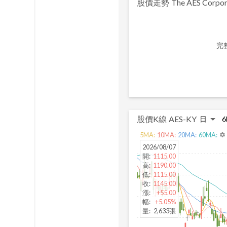
股價走勢
The AES Corpor
完
股價K線
AES-KY
5
MA:
10
MA:
20
MA:
60
MA:
settings
2026/08/07
開
:
1115.00
高
:
1190.00
低
:
1115.00
收
:
1145.00
漲
:
+55.00
幅
:
+5.05%
量
:
2,633張