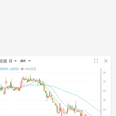
fullscreen
close
能服
20
MA:
60
MA:
MA 設定
settings
34
32
30
28
26