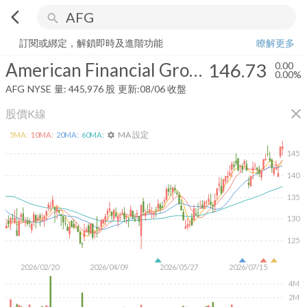
arrow_back_ios
search
American Financial Group, Inc.
146.73
0.00%
量:
445,976
股
訂閱或綁定，解鎖即時及進階功能
瞭解更多
American Financial Group, Inc.
146.73
0.00
0.00%
AFG
NYSE
量:
445,976
股
更新:
08/06 收盤
close
股價K線
MA 設定
5
MA:
10
MA:
20
MA:
60
MA:
settings
145
140
135
130
125
2026/02/20
2026/04/09
2026/05/27
2026/07/15
4M
2M