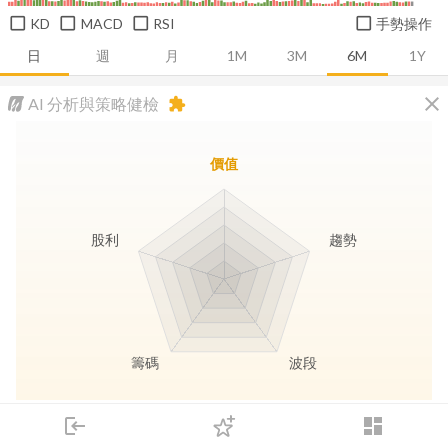
KD
MACD
RSI
手勢操作
日
週
月
1M
3M
6M
1Y
close
AI 分析與策略健檢
extension
價值
股利
趨勢
籌碼
波段
長線價值
趨勢動能
波段訊號
存股收息
login
dashboard
市場
追蹤
下單
交易
登入