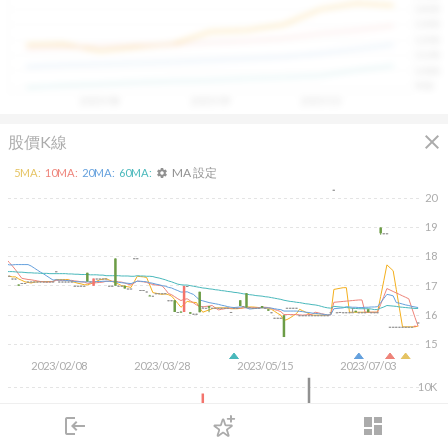
1400
具，讓投資判斷更有依據、更有信心。
1300
1200
1100
1000
900
2025/08
2025/09
2025/10
close
股價K線
MA 設定
5
MA:
10
MA:
20
MA:
60
MA:
settings
20
19
18
17
16
15
2023/02/08
2023/03/28
2023/05/15
2023/07/03
10K
5K
login
dashboard
市場
追蹤
下單
交易
登入
KD
MACD
RSI
手勢操作