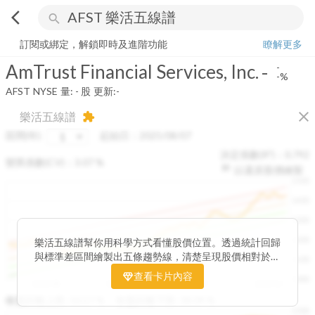
arrow_back_ios
search
AmTrust Financial Services, Inc.
-
-%
量:
-
股
訂閱或綁定，解鎖即時及進階功能
瞭解更多
AmTrust Financial Services, Inc.
-
-
-%
AFST
NYSE
量:
-
股
更新:
-
close
樂活五線譜
extension
區間(年)
起始日：
2025/08/07
決定係數(R²)：
0.792
變異係數(CV)：
3.07
%
以還原股價繪製
1500
1400
1300
1200
樂活五線譜幫你用科學方式看懂股價位置。透過統計回歸
與標準差區間繪製出五條趨勢線，清楚呈現股價相對於長
1100
期均衡區間的位置。當股價落在上方紅色區間，代表股價
查看卡片內容
1000
已偏離長期平均、短線可能過熱；反之，若接近下方綠色
2025/08
2025/09
2025/09
2025/10
區間，則可能出現被低估的買進機會。五線譜不只是技術
收盤距離上限:
10.17
%
收盤距離下限:
38.09
%
1500
分析，更是幫助你掌握「合理價帶」與「長期趨勢」的工