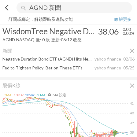
arrow_back_ios
search
WisdomTree Negative Duration U.S. Aggregate Bond Fund
38.06
0.0
訂閱或綁定，解鎖即時及進階功能
瞭解更多
WisdomTree Negative Duration U.S. Aggregate Bond Fund
38.06
0.00
0.00%
AGND
NASDAQ
量:
0
股
更新:
06/12 收盤
close
新聞
Negative Duration Bond ETF (AGND) Hits New 52-Week High
yahoo finance
02/06
Fed to Tighten Policy: Bet on These ETFs
yahoo finance
05/25
close
股價K線
MA 設定
5
MA:
10
MA:
20
MA:
60
MA:
settings
41
40
39
38