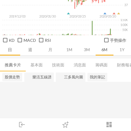
37
2019/12/03
2020/01/30
2020/03/25
2020/05/20
150K
100K
50K
KD
MACD
RSI
手勢操作
日
週
月
1M
3M
6M
1Y
推薦卡片
基本面
技術面
消息面
籌碼面
財務報
股價走勢
樂活五線譜
三多風向圖
我的筆記
login
dashboard
市場
追蹤
下單
交易
登入