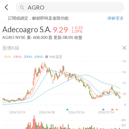
arrow_back_ios
search
Adecoagro S.A.
9.29
+
1.09%
量:
608,000
股
訂閱或綁定，解鎖即時及進階功能
瞭解更多
Adecoagro S.A.
9.29
+
0.10
1.09%
AGRO
NYSE
量:
608,000
股
更新:
08/05 收盤
close
股價K線
MA 設定
5
MA:
10
MA:
20
MA:
60
MA:
settings
16
14
12
10
8
2026/02/19
2026/04/08
2026/05/26
2026/07/14
4M
2M