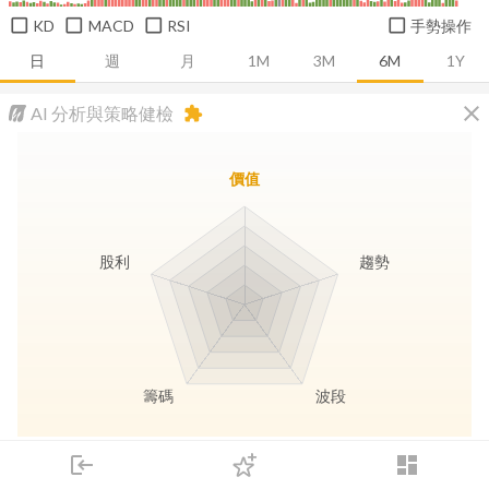
KD
MACD
RSI
手勢操作
日
週
月
1M
3M
6M
1Y
close
AI 分析與策略健檢
extension
價值
股利
趨勢
籌碼
波段
長線價值
趨勢動能
波段訊號
存股收息
login
dashboard
市場
追蹤
下單
交易
登入