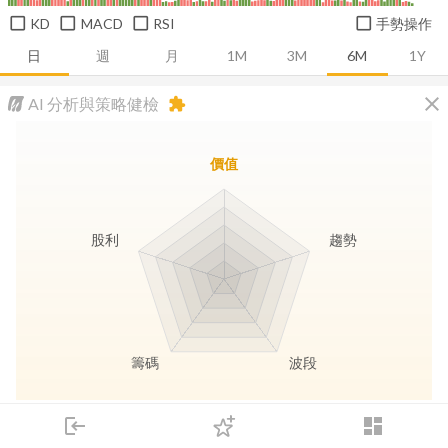
KD
MACD
RSI
手勢操作
日
週
月
1M
3M
6M
1Y
close
AI 分析與策略健檢
extension
價值
股利
趨勢
籌碼
波段
長線價值
趨勢動能
波段訊號
存股收息
login
dashboard
市場
追蹤
下單
交易
登入