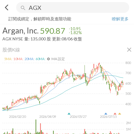
arrow_back_ios
search
Argan, Inc.
590.87
-1.82%
量:
135,000
股
訂閱或綁定，解鎖即時及進階功能
瞭解更多
Argan, Inc.
590.87
-10.95
-1.82%
AGX
NYSE
量:
135,000
股
更新:
08/06 收盤
close
股價K線
MA 設定
5
MA:
10
MA:
20
MA:
60
MA:
settings
800
700
600
500
400
2026/02/20
2026/04/09
2026/05/27
2026/07/15
2M
1M