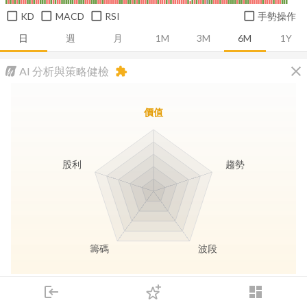
KD
MACD
RSI
手勢操作
日
週
月
1M
3M
6M
1Y
close
AI 分析與策略健檢
extension
價值
股利
趨勢
籌碼
波段
長線價值
趨勢動能
波段訊號
存股收息
login
dashboard
市場
追蹤
下單
交易
登入