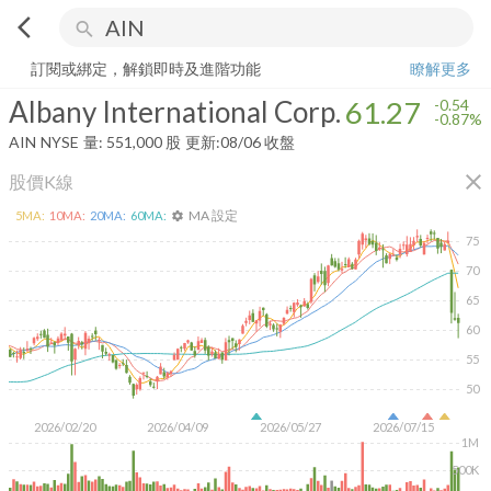
arrow_back_ios
search
Albany International Corp.
61.27
-0.87%
量:
551,000
股
訂閱或綁定，解鎖即時及進階功能
瞭解更多
Albany International Corp.
61.27
-0.54
-0.87%
AIN
NYSE
量:
551,000
股
更新:
08/06 收盤
close
股價K線
MA 設定
5
MA:
10
MA:
20
MA:
60
MA:
settings
75
70
65
60
55
50
2026/02/20
2026/04/09
2026/05/27
2026/07/15
1M
500K