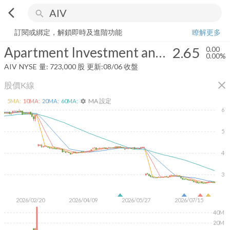
arrow_back_ios
search
Apartment Investment and Management Company
2.65
0.00%
量:
72
訂閱或綁定，解鎖即時及進階功能
瞭解更多
Apartment Investment and Management Company
2.65
0.00
0.00%
AIV
NYSE
量:
723,000
股
更新:
08/06 收盤
close
股價K線
MA 設定
5
MA:
10
MA:
20
MA:
60
MA:
settings
6
5
4
3
2026/02/20
2026/04/09
2026/05/27
2026/07/15
40M
20M