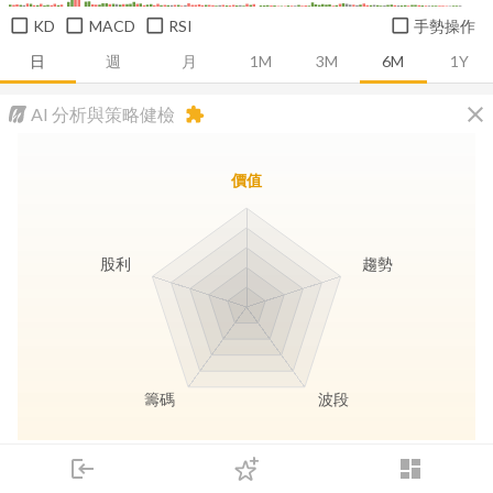
KD
MACD
RSI
手勢操作
日
週
月
1M
3M
6M
1Y
close
AI 分析與策略健檢
extension
價值
股利
趨勢
籌碼
波段
長線價值
趨勢動能
波段訊號
存股收息
login
dashboard
市場
追蹤
下單
交易
登入