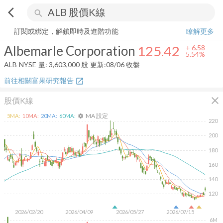
arrow_back_ios
search
Albemarle Corporation
125.42
+
5.54%
量:
3,603,000
股
訂閱或綁定，解鎖即時及進階功能
瞭解更多
Albemarle Corporation
125.42
+
6.58
5.54%
ALB
NYSE
量:
3,603,000
股
更新:
08/06 收盤
前往相關富果研究報告
open_in_new
close
股價K線
MA 設定
5
MA:
10
MA:
20
MA:
60
MA:
settings
220
200
180
160
140
120
2026/02/20
2026/04/09
2026/05/27
2026/07/15
6M