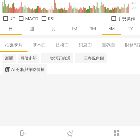
4M
2M
KD
MACD
RSI
手勢操作
日
週
月
1M
3M
6M
1Y
推薦卡片
基本面
技術面
消息面
籌碼面
財務報
新聞
股價走勢
樂活五線譜
三多風向圖
AI 分析與策略健檢
login
dashboard
市場
追蹤
下單
交易
登入