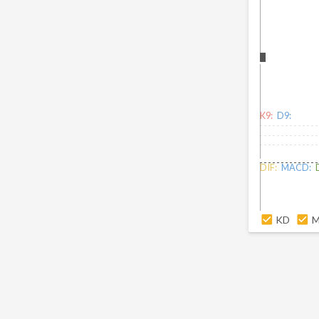
K9:
D9:
DIF:
MACD:
KD