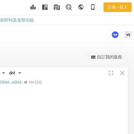
leaderboard
public
phone_iphone
註冊 / 登入
ALR 股價走勢
ALR 股價走勢
解鎖即時及進階功能
VS
更強大的進階價量圖表
自訂我的版面
view_quilt
完整內容，僅限註冊會員使用
fullscreen
close
註冊/登入解鎖
20
MA:
60
MA:
MA 設定
settings