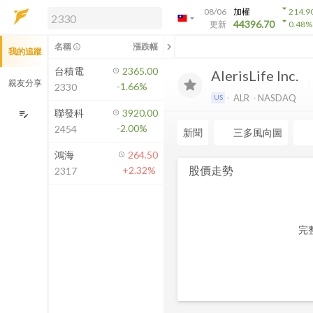
arrow_drop_down
08/06
加權
214.9
arrow_drop_down
arrow_drop_down
解鎖即時行情及進階功能
44396.70
更新
0.48
%
「綁定合作券商帳戶」或「訂閱任一
chevron_left
名稱
漲跌幅
info_outline
我的追蹤
方案」，即可解鎖以下功能：
即時行情
台積電
2365.00
AlerisLife Inc.
即時市況與排行
親友分享
-1.66%
2330
到價通知
ALR
NASDAQ
US
成交金額熱力圖
聯發科
3920.00
edit_note
-2.00%
2454
前往方案訂閱
新聞
三多風向圖
如何綁定合作券商
鴻海
264.50
股價走勢
+2.32%
2317
完