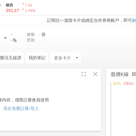
arrow_drop_up
0
櫃買
7.62
arrow_drop_up
391.37
1.99
%
訂閱任一進階卡片或綁定合作券商帳戶，即可
-
-
總量:
-
股
-%
更新:
-
樂活五線譜
我的筆記
arrow_drop_down
fullscreen
close
股價K線
5
MA:
10
MA:
整內容，僅限註冊會員使用
現在免費註冊/登入