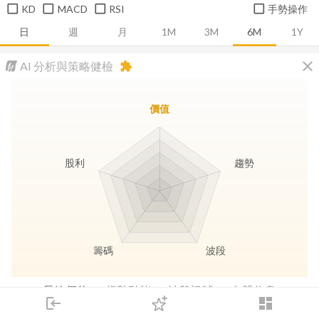
KD
MACD
RSI
手勢操作
日
週
月
1M
3M
6M
1Y
close
AI 分析與策略健檢
extension
價值
股利
趨勢
籌碼
波段
長線價值
趨勢動能
波段訊號
存股收息
login
dashboard
市場
追蹤
下單
交易
登入