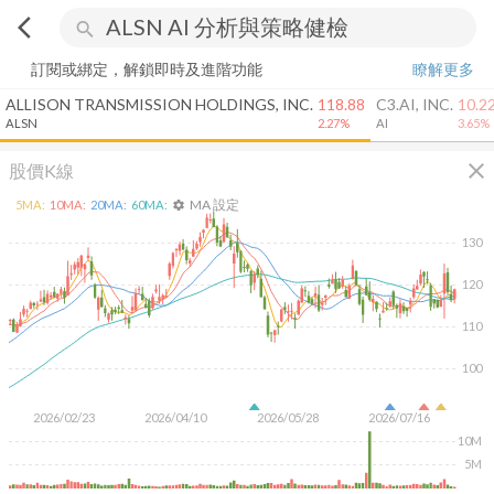
arrow_back_ios
search
訂閱或綁定，解鎖即時及進階功能
瞭解更多
ALLISON TRANSMISSION HOLDINGS, INC.
118.88
C3.AI, INC.
10.2
ALSN
2.27%
AI
3.65%
close
股價K線
MA 設定
5
MA:
10
MA:
20
MA:
60
MA:
settings
130
120
110
100
2026/02/23
2026/04/10
2026/05/28
2026/07/16
10M
5M