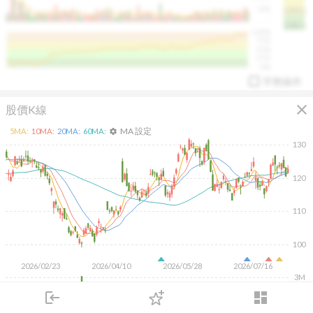
50K
1393.1
1381.1
%
100%
%
75%
%
50%
%
25%
%
0%
手勢操作
close
股價K線
MA 設定
5
MA:
10
MA:
20
MA:
60
MA:
settings
130
120
arrow_drop_up
PL 指標:
94.88
%
110
100
2026/02/23
2026/04/10
2026/05/28
2026/07/16
3M
2M
login
dashboard
1M
市場
追蹤
下單
交易
登入