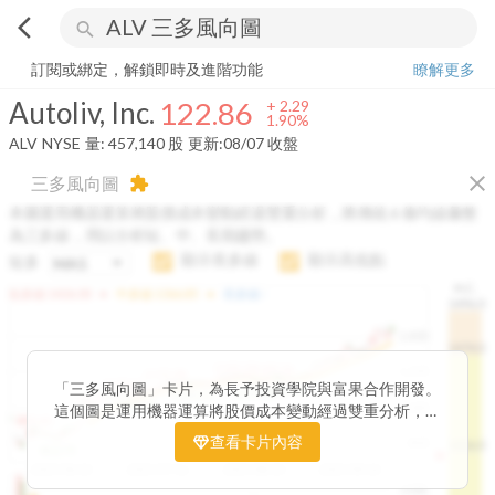
arrow_back_ios
search
Autoliv, Inc.
122.86
+
1.90%
量:
457,140
股
訂閱或綁定，解鎖即時及進階功能
瞭解更多
Autoliv, Inc.
122.86
+
2.29
1.90%
ALV
NYSE
量:
457,140
股
更新:
08/07 收盤
close
三多風向圖
extension
本圖運用機器運算將股價成本變動經過雙重分析，將傳統 6 條均線彙整
為三多線，用以分析短、中、長期趨勢。
顯示長多線
顯示高低點
短多
H.C.
arrow_drop_up
arrow_drop_up
短多線:
1426.00
中多線:
1366.85
長多線:
-
1496.0
1,400
1474.0
1195.22
1185.26
1,200
1155.38
1100.60
「三多風向圖」卡片，為長予投資學院與富果合作開發。
1140.44
1130.48
1120.52
1060.76
1,000
這個圖是運用機器運算將股價成本變動經過雙重分析，把
899.40
傳統 6 條均線彙整為三多線，用以分析短、中、長期股價
查看卡片內容
800
1426.0
812.75
趨勢。
2025/04/23
2025/07/16
2025/08/20
2025/09/24
100K