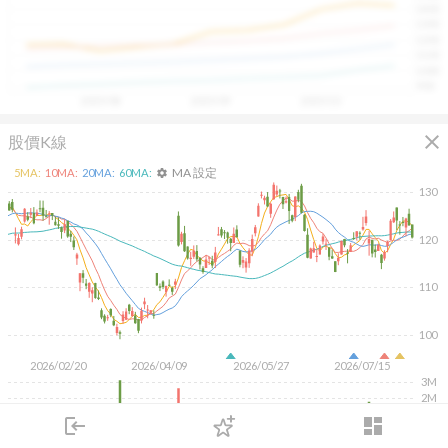
1400
具，讓投資判斷更有依據、更有信心。
1300
1200
1100
1000
900
2025/08
2025/09
2025/10
close
股價K線
MA 設定
5
MA:
10
MA:
20
MA:
60
MA:
settings
130
120
110
100
2026/02/20
2026/04/09
2026/05/27
2026/07/15
3M
2M
1M
login
dashboard
市場
追蹤
下單
交易
登入
KD
MACD
RSI
手勢操作