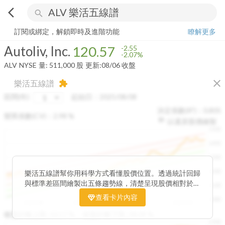
arrow_back_ios
search
Autoliv, Inc.
120.57
-2.07%
量:
511,000
股
訂閱或綁定，解鎖即時及進階功能
瞭解更多
Autoliv, Inc.
120.57
-2.55
-2.07%
ALV
NYSE
量:
511,000
股
更新:
08/06 收盤
close
樂活五線譜
extension
區間(年)
起始日：
2025/08/08
決定係數(R²)：
0.805
變異係數(CV)：
2.98
%
以還原股價繪製
1500
1400
1300
1200
樂活五線譜幫你用科學方式看懂股價位置。透過統計回歸
與標準差區間繪製出五條趨勢線，清楚呈現股價相對於長
1100
期均衡區間的位置。當股價落在上方紅色區間，代表股價
查看卡片內容
1000
已偏離長期平均、短線可能過熱；反之，若接近下方綠色
2025/08
2025/09
2025/09
2025/10
區間，則可能出現被低估的買進機會。五線譜不只是技術
收盤距離上限:
10.17
%
收盤距離下限:
38.09
%
1500
分析，更是幫助你掌握「合理價帶」與「長期趨勢」的工