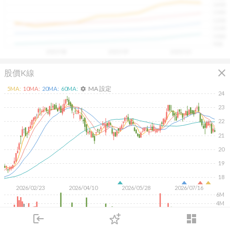
1400
具，讓投資判斷更有依據、更有信心。
1300
1200
1100
1000
900
2025/08
2025/09
2025/10
close
股價K線
MA 設定
5
MA:
10
MA:
20
MA:
60
MA:
settings
24
23
22
21
20
19
18
2026/02/23
2026/04/10
2026/05/28
2026/07/16
6M
4M
2M
login
dashboard
市場
追蹤
下單
交易
登入
KD
MACD
RSI
手勢操作