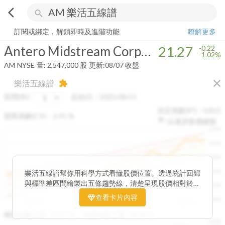
arrow_back_ios
search
Antero Midstream Corporation
21.27
-1.02%
量:
2,547,000
股
訂閱或綁定，解鎖即時及進階功能
瞭解更多
Antero Midstream Corporation
21.27
-0.22
-1.02%
AM
NYSE
量:
2,547,000
股
更新:
08/07 收盤
close
樂活五線譜
extension
區間(年)
起始日：
2025/08/11
決定係數(R²)：
0.815
變異係數(CV)：
2.91
%
以還原股價繪製
1500
1400
1300
1200
樂活五線譜幫你用科學方式看懂股價位置。透過統計回歸
與標準差區間繪製出五條趨勢線，清楚呈現股價相對於長
1100
期均衡區間的位置。當股價落在上方紅色區間，代表股價
查看卡片內容
1000
已偏離長期平均、短線可能過熱；反之，若接近下方綠色
2025/08
2025/09
2025/09
2025/10
區間，則可能出現被低估的買進機會。五線譜不只是技術
收盤距離上限:
10.17
%
收盤距離下限:
38.09
%
1500
分析，更是幫助你掌握「合理價帶」與「長期趨勢」的工