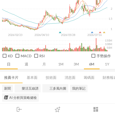
2
1.5
1
2026/02/23
2026/04/10
2026/05/28
2026/07/16
150M
100M
50M
KD
MACD
RSI
手勢操作
日
週
月
1M
3M
6M
1Y
推薦卡片
基本面
技術面
消息面
籌碼面
財務報
新聞
樂活五線譜
三多風向圖
我的筆記
AI 分析與策略健檢
login
dashboard
市場
追蹤
下單
交易
登入