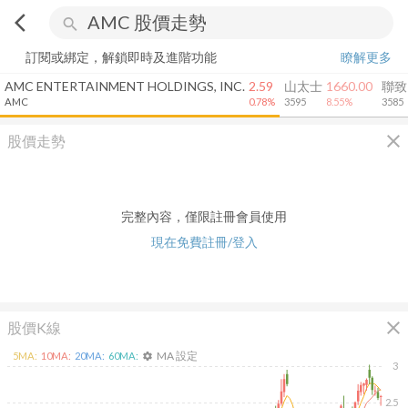
arrow_back_ios
search
訂閱或綁定，解鎖即時及進階功能
瞭解更多
AMC ENTERTAINMENT HOLDINGS, INC.
2.59
山太士
1660.00
聯致
AMC
0.78%
3595
8.55%
3585
close
股價走勢
完整內容，僅限註冊會員使用
現在免費註冊/登入
close
股價K線
MA 設定
5
MA:
10
MA:
20
MA:
60
MA:
settings
3
2.5