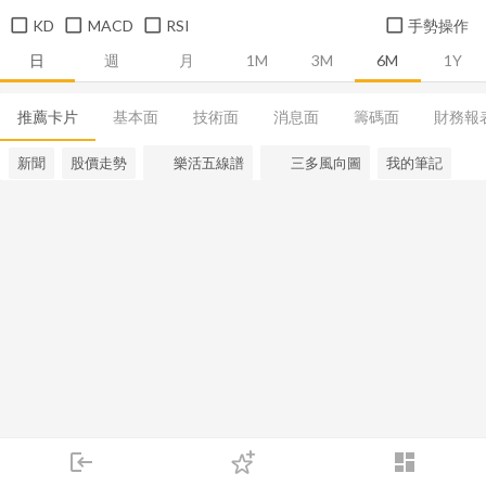
KD
MACD
RSI
手勢操作
日
週
月
1M
3M
6M
1Y
推薦卡片
基本面
技術面
消息面
籌碼面
財務報
新聞
股價走勢
樂活五線譜
三多風向圖
我的筆記
login
dashboard
市場
追蹤
下單
交易
登入