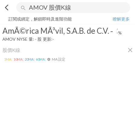
arrow_back_ios
search
AmÃ©rica MÃ³vil, S.A.B. de C.V.
-
-%
量:
-
股
訂閱或綁定，解鎖即時及進階功能
瞭解更多
AmÃ©rica MÃ³vil, S.A.B. de C.V.
-
-
-%
AMOV
NYSE
量:
-
股
更新:
-
close
股價K線
MA 設定
5
MA:
10
MA:
20
MA:
60
MA:
settings