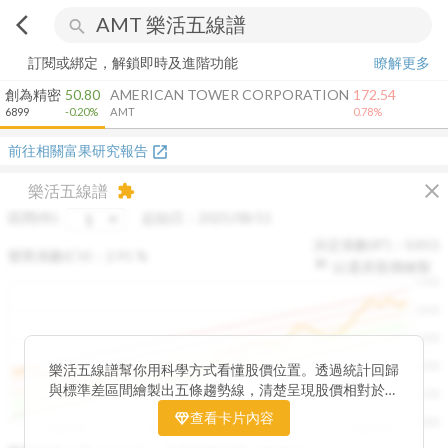
arrow_back_ios
search
訂閱或綁定，解鎖即時及進階功能
瞭解更多
創為精密
50.80
AMERICAN TOWER CORPORATION
172.54
6899
-0.20%
AMT
0.78%
前往相關富果研究報告
open_in_new
close
樂活五線譜
extension
區間(年)
起始日：
2025/08/11
決定係數(R²)：
0.815
變異係數(CV)：
2.91
%
以還原股價繪製
1500
1400
1300
1200
樂活五線譜幫你用科學方式看懂股價位置。透過統計回歸
與標準差區間繪製出五條趨勢線，清楚呈現股價相對於長
1100
期均衡區間的位置。當股價落在上方紅色區間，代表股價
查看卡片內容
1000
已偏離長期平均、短線可能過熱；反之，若接近下方綠色
2025/08
2025/09
2025/09
2025/10