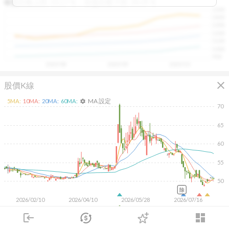
區間，則可能出現被低估的買進機會。五線譜不只是技術
收盤距離上限:
10.17
%
收盤距離下限:
38.09
%
1500
分析，更是幫助你掌握「合理價帶」與「長期趨勢」的工
1400
具，讓投資判斷更有依據、更有信心。
1300
1200
1100
1000
900
2025/08
2025/09
2025/10
close
股價K線
MA 設定
5
MA:
10
MA:
20
MA:
60
MA:
settings
70
65
60
55
50
除
2026/02/10
2026/04/10
2026/05/28
2026/07/16
1K
login
dashboard
500
市場
追蹤
下單
交易
登入