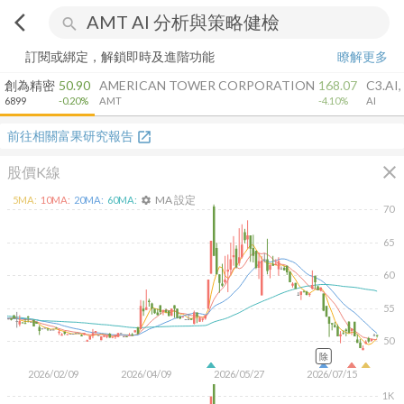
arrow_back_ios
search
訂閱或綁定，解鎖即時及進階功能
瞭解更多
創為精密
50.90
AMERICAN TOWER CORPORATION
168.07
C3.AI,
6899
-0.20%
AMT
-4.10%
AI
前往相關富果研究報告
open_in_new
close
股價K線
MA 設定
5
MA:
10
MA:
20
MA:
60
MA:
settings
70
65
60
55
50
除
2026/02/09
2026/04/09
2026/05/27
2026/07/15
1K