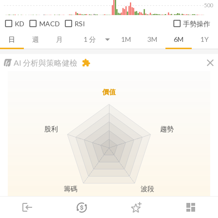
500
KD
MACD
RSI
手勢操作
日
週
月
1M
3M
6M
1Y
close
AI 分析與策略健檢
extension
價值
股利
趨勢
籌碼
波段
login
dashboard
市場
追蹤
下單
交易
登入
長線價值
趨勢動能
波段訊號
存股收息