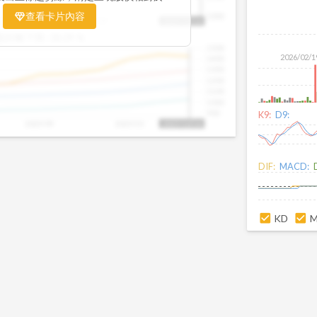
置。當股價落在上方紅色區間，代表股價
查看卡片內容
1000
025/09
2025/09
2025/10
2025/10/14
、短線可能過熱；反之，若接近下方綠色
盤距離下限:
38.09
%
現被低估的買進機會。五線譜不只是技術
1500
你掌握「合理價帶」與「長期趨勢」的工
2026/02/1
1400
更有依據、更有信心。
1300
1200
1100
1000
900
K9:
D9:
2025/09
2025/10
2025/10/14
DIF:
MACD:
KD