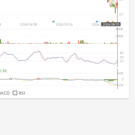
0.7
9
2026/04/08
2026/05/26
2026/07/14
2026/08/05
400K
200K
80
50
20
D-M:
0.06
0
-0.06
MACD
RSI