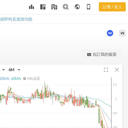
AMTD 樂活五
leaderboard
public
phone_iphone
註冊 / 登入
線譜
AMTD 樂活五線譜
解鎖即時及進階功能
VS
更強大的進階價量圖表
自訂我的版面
view_quilt
完整內容，僅限註冊會員使用
fullscreen
close
註冊/登入解鎖
20
MA:
60
MA:
MA 設定
settings
1.1
1
0.9
0.8