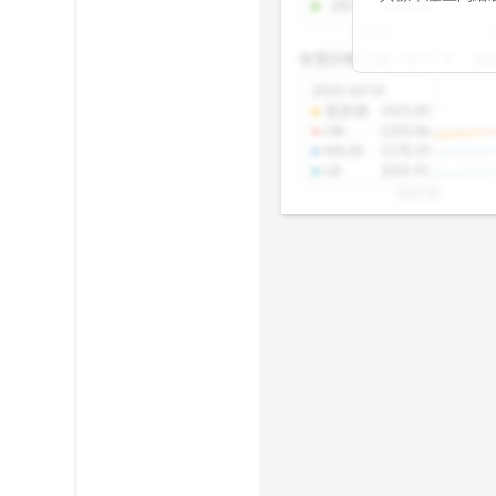
-2SD
:
1298.10
期均衡區間的位
2025/08
2
已偏離長期平均
收盤距離上限:
10.17
%
收
區間，則可能出
分析，更是幫助
2025/10/14
具，讓投資判斷
還原價
:
1425.00
UB
:
1293.46
MA20
:
1170.19
LB
:
1031.91
2025/08