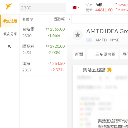
arrow_drop_up
08/05
加權
1250.
arrow_drop_down
arrow_drop_up
解鎖即時行情及進階功能
44611.60
更新
2.88
%
「綁定合作券商帳戶」或「訂閱任一
chevron_left
名稱
漲跌幅
info_outline
我的追蹤
方案」，即可解鎖以下功能：
即時行情
台積電
2365.00
AMTD IDEA Gr
即時市況與排行
親友分享
-1.66%
2330
到價通知
AMTD
NYSE
US
成交金額熱力圖
聯發科
3920.00
edit_note
-2.00%
2454
前往方案訂閱
新聞
三多風向圖
股
如何綁定合作券商
鴻海
264.50
樂活五線譜
+2.32%
extension
2317
區間(年)
起始日
變異係數(CV)：
3.07
%
2025/10/14
還原價
:
1425.00
+2SD
:
1467.55
+1SD
:
1425.82
TL
:
1383.61
樂活五線譜幫你
-1SD
:
1341.04
與標準差區間繪