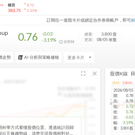
arrow_drop_up
94
櫃買
8.72
arrow_drop_up
383.75
2.33
%
訂閱任一進階卡片或綁定合作券商帳戶，即可
oup
0.76
-0.03
總量:
3,800
股
-3.19%
更新:
08/05 收盤
非即時
價走勢
AI 分析與策略健檢
arrow_drop_down
fullscreen
close
股價K線
：
2025/08/07
5
MA:
10
MA:
決定係數(R²)：
0.792
2026/08/05
以還原股價繪製
開
:
0.78
1500
高
:
0.78
低
:
0.73
1400
收
:
0.76
1300
跌
:
-0.03
幅
:
-3.19%
1200
用科學方式看懂股價位置。透過統計回歸
量
:
3.8仟股
製出五條趨勢線，清楚呈現股價相對於長
1100