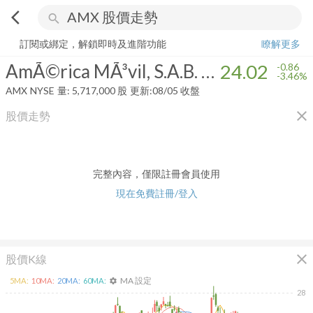
arrow_back_ios
search
AmÃ©rica MÃ³vil, S.A.B. de C.V.
24.02
-3.46%
量:
5,717,000
股
訂閱或綁定，解鎖即時及進階功能
瞭解更多
AmÃ©rica MÃ³vil, S.A.B. de C.V.
24.02
-0.86
-3.46%
AMX
NYSE
量:
5,717,000
股
更新:
08/05 收盤
close
股價走勢
完整內容，僅限註冊會員使用
現在免費註冊/登入
close
股價K線
MA 設定
5
MA:
10
MA:
20
MA:
60
MA:
settings
28