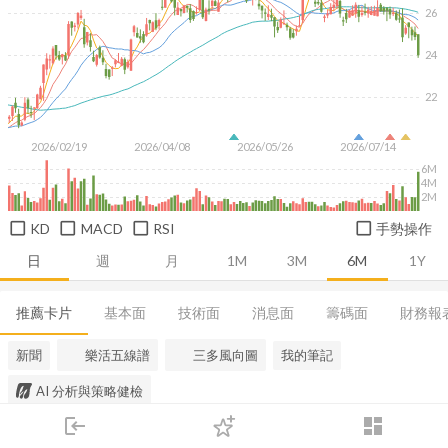
26
24
22
2026/02/19
2026/04/08
2026/05/26
2026/07/14
6M
4M
2M
KD
MACD
RSI
手勢操作
日
週
月
1M
3M
6M
1Y
推薦卡片
基本面
技術面
消息面
籌碼面
財務報
新聞
樂活五線譜
三多風向圖
我的筆記
AI 分析與策略健檢
login
dashboard
市場
追蹤
下單
交易
登入