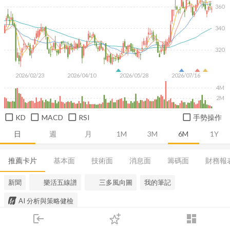
360
340
320
2026/02/23
2026/04/10
2026/05/28
2026/07/16
4M
2M
KD
MACD
RSI
手勢操作
日
週
月
1M
3M
6M
1Y
推薦卡片
基本面
技術面
消息面
籌碼面
財務報
新聞
樂活五線譜
三多風向圖
我的筆記
AI 分析與策略健檢
login
dashboard
市場
追蹤
下單
交易
登入