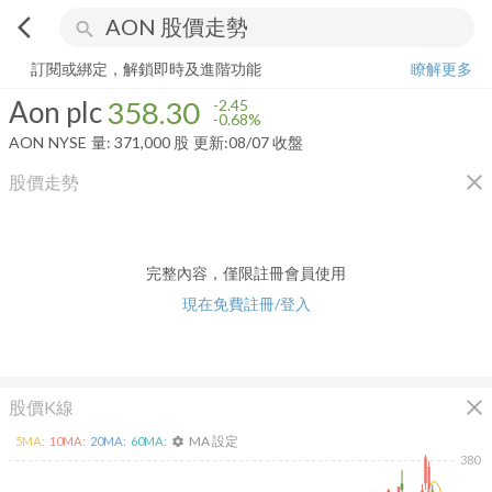
arrow_back_ios
search
Aon plc
358.30
-0.68%
量:
371,000
股
訂閱或綁定，解鎖即時及進階功能
瞭解更多
Aon plc
358.30
-2.45
-0.68%
AON
NYSE
量:
371,000
股
更新:
08/07 收盤
close
股價走勢
完整內容，僅限註冊會員使用
現在免費註冊/登入
close
股價K線
MA 設定
5
MA:
10
MA:
20
MA:
60
MA:
settings
380