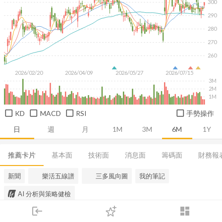
300
290
280
270
260
2026/02/20
2026/04/09
2026/05/27
2026/07/15
3M
2M
1M
KD
MACD
RSI
手勢操作
日
週
月
1M
3M
6M
1Y
推薦卡片
基本面
技術面
消息面
籌碼面
財務報
新聞
樂活五線譜
三多風向圖
我的筆記
AI 分析與策略健檢
login
dashboard
市場
追蹤
下單
交易
登入