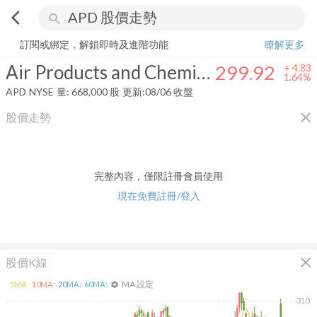
arrow_back_ios
search
Air Products and Chemicals, Inc.
299.92
+
1.64%
量:
668,000
股
訂閱或綁定，解鎖即時及進階功能
瞭解更多
Air Products and Chemicals, Inc.
299.92
+
4.83
1.64%
APD
NYSE
量:
668,000
股
更新:
08/06 收盤
close
股價走勢
完整內容，僅限註冊會員使用
現在免費註冊/登入
close
股價K線
MA 設定
5
MA:
10
MA:
20
MA:
60
MA:
settings
310